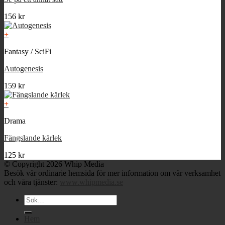
156
kr
+
Fantasy / SciFi
Autogenesis
159
kr
+
Drama
Fängslande kärlek
125
kr
© Copyright 2026 Whip Media
Besök vår ordinarie hemsida för mer information om vår verksamhet
och våra tjänster:
www.whipmedia.se
Sök
efter:
Hem