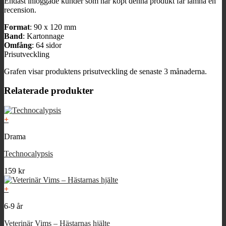
Endast inloggade kunder som har köpt denna produkt får lämna en
recension.
Format
: 90 x 120 mm
Band
: Kartonnage
Omfång
: 64 sidor
Prisutveckling
Grafen visar produktens prisutveckling de senaste 3 månaderna.
Relaterade produkter
+
Drama
Technocalypsis
159
kr
+
6-9 år
Veterinär Vims – Hästarnas hjälte