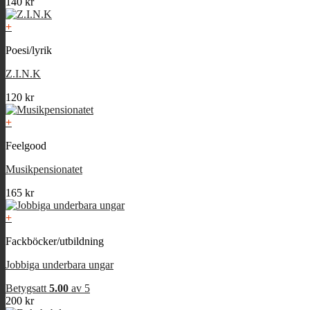
140
kr
+
Poesi/lyrik
Z.I.N.K
120
kr
+
Feelgood
Musikpensionatet
165
kr
+
Fackböcker/utbildning
Jobbiga underbara ungar
Betygsatt
5.00
av 5
200
kr