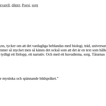
kvarell
,
dikter
,
Poesi
,
sorg
ns, tycker om att det vardagliga beblandas med biologi, träd, universum
 rymmer så mycket men så känns det också som att det är en text som hål
igt ett förlopp, ett narrativ. Och med ett huvudtema, sorg. Tårarnas te
ite mystiska och spännande bildspråket.”