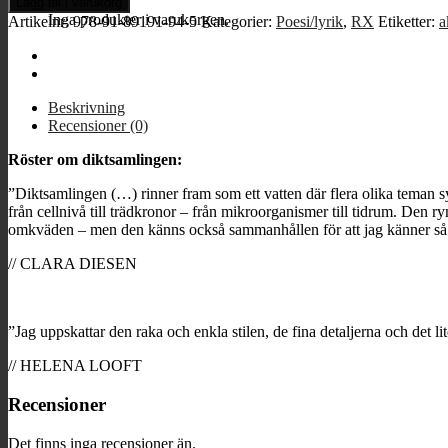
Lägg till i varukorg
till
Inga produkter i varukorgen.
Artikelnr:
978-91-89191-94-5
Kategorier:
Poesi/lyrik
,
RX
Etiketter:
a
Träd
mängd
Beskrivning
Recensioner (0)
Röster om diktsamlingen:
”Diktsamlingen (…) rinner fram som ett vatten där flera olika teman sy
från cellnivå till trädkronor – från mikroorganismer till tidrum. Den
omkväden – men den känns också sammanhållen för att jag känner så tydl
// CLARA DIESEN
”Jag uppskattar den raka och enkla stilen, de fina detaljerna och det l
// HELENA LOOFT
Recensioner
Det finns inga recensioner än.