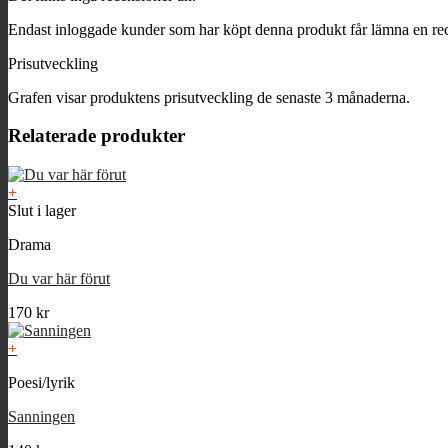
Endast inloggade kunder som har köpt denna produkt får lämna en re
Prisutveckling
Grafen visar produktens prisutveckling de senaste 3 månaderna.
Relaterade produkter
+
Slut i lager
Drama
Du var här förut
170
kr
+
Poesi/lyrik
Sanningen