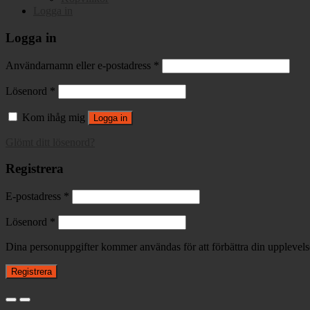
Logga in
Logga in
Användarnamn eller e-postadress
*
Lösenord
*
Kom ihåg mig
Logga in
Glömt ditt lösenord?
Registrera
E-postadress
*
Lösenord
*
Dina personuppgifter kommer användas för att förbättra din upplevelse
Registrera