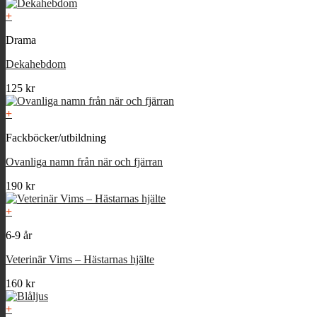
+
Drama
Dekahebdom
125
kr
+
Fackböcker/utbildning
Ovanliga namn från när och fjärran
190
kr
+
6-9 år
Veterinär Vims – Hästarnas hjälte
160
kr
+