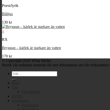
Poesi/lyrik
Blåljus
130
kr
+
RX
Bryggan – kärlek är starkare än vatten
170
kr
© Copyright 2026 Whip Media
Besök vår ordinarie hemsida för mer information om vår verksamhet o
Sök
efter:
Hem
Om
Till förlaget
GDPR
Kundtjänst
Kundtjänst
Köpvillkor