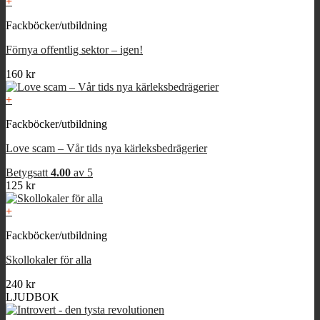
+
Fackböcker/utbildning
Förnya offentlig sektor – igen!
160
kr
+
Fackböcker/utbildning
Love scam – Vår tids nya kärleksbedrägerier
Betygsatt
4.00
av 5
125
kr
+
Fackböcker/utbildning
Skollokaler för alla
240
kr
LJUDBOK