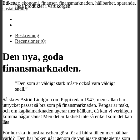
Etiketter:
ekonomi
,
finanser
,
finansmarknaden
,
hållbarhet
,
sparande
,
Inga produkter i varukorgen.
sustainability
Beskrivning
Recensioner (0)
Den nya, goda
finansmarknaden.
”Den som är väldigt stark måste också vara väldigt
snäll.”
Så skrev Astrid Lindgren om Pippi redan 1947, men sällan har
uttrycket passat så bra som på finansmarknaden. Pengar är makt,
och om kapitalmarknaden agerar mer hållbart, då kan vi verkligen
komma någonstans! Men det är faktiskt inte så enkelt som det kan
låta.
För hur ska finansbranschen göra för att bidra till en mer hållbar
värld? Den här boken går igenom de vanligaste strategierna som