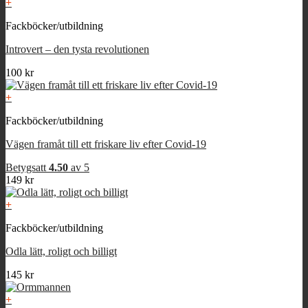
+
Fackböcker/utbildning
Introvert – den tysta revolutionen
100
kr
+
Fackböcker/utbildning
Vägen framåt till ett friskare liv efter Covid-19
Betygsatt
4.50
av 5
149
kr
+
Fackböcker/utbildning
Odla lätt, roligt och billigt
145
kr
+