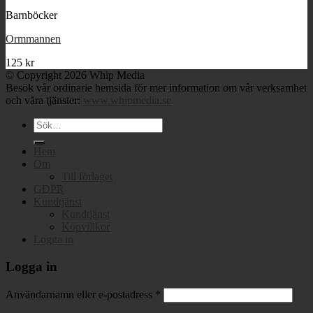
Barnböcker
Ormmannen
125
kr
© Copyright 2026 Whip Media
Besök vår ordinarie hemsida för mer information om vår verksamhet
och våra tjänster:
www.whipmedia.se
Sök
efter:
Hem
Om
Till förlaget
GDPR
Kundtjänst
Kundtjänst
Köpvillkor
Logga in
Logga in
Användarnamn eller e-postadress
*