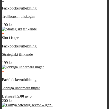
Fackböcker/utbildning
Trollkonst i ullskogen
190
kr
+
Slut i lager
Fackböcker/utbildning
Strategiskt tänkande
199
kr
+
Fackböcker/utbildning
Jobbiga underbara ungar
Betygsatt
5.00
av 5
200
kr