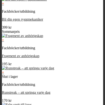
+
Fackböcker/utbildning
Bli din egen ryggmekaniker
399
kr
Sommarpris
+
Fackböcker/utbildning
Fragment av anhörigskap
195
kr
+
Slut i lager
Fackböcker/utbildning
Runstreak – att springa varje dag
170
kr