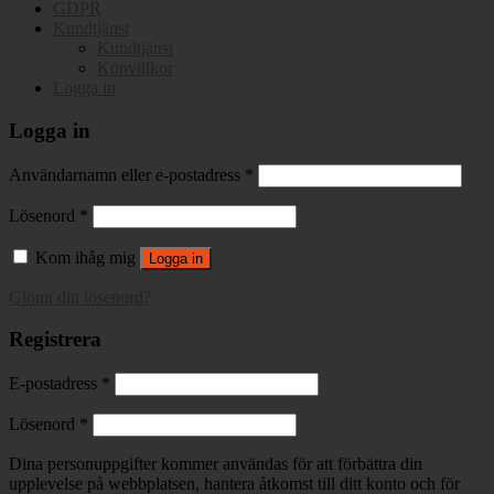
GDPR
Kundtjänst
Kundtjänst
Köpvillkor
Logga in
Logga in
Användarnamn eller e-postadress
*
Lösenord
*
Kom ihåg mig
Logga in
Glömt ditt lösenord?
Registrera
E-postadress
*
Lösenord
*
Dina personuppgifter kommer användas för att förbättra din
upplevelse på webbplatsen, hantera åtkomst till ditt konto och för