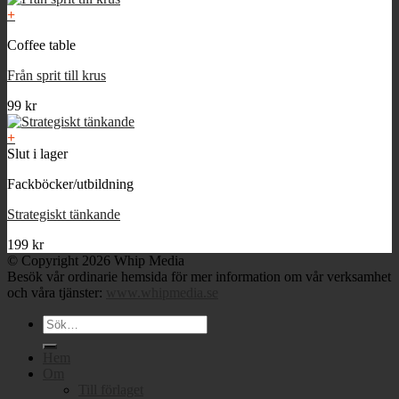
+
Coffee table
Från sprit till krus
99
kr
+
Slut i lager
Fackböcker/utbildning
Strategiskt tänkande
199
kr
© Copyright 2026 Whip Media
Besök vår ordinarie hemsida för mer information om vår verksamhet
och våra tjänster:
www.whipmedia.se
Sök
efter:
Hem
Om
Till förlaget