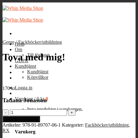
Skip
to
content
Genre
/
Fackböcker/utbildning
Hem
Om
Tova med mig!
Till förlaget
GDPR
Kundtjänst
Kundtjänst
Köpvillkor
Logga in
170
kr
Varukorg /
0
kr
0
Tatiana Jonasson
Inga produkter i varukorgen.
Tova
med
Lägg till i varukorg
0
mig!
Artikelnr:
978-91-89707-06-1
Kategorier:
Fackböcker/utbildning
,
mängd
RX
Varukorg