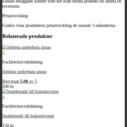
Endast inloggade kunder som har köpt denna produkt får lämna en
recension.
Prisutveckling
Grafen visar produktens prisutveckling de senaste 3 månaderna.
Relaterade produkter
+
Fackböcker/utbildning
Jobbiga underbara ungar
Betygsatt
5.00
av 5
200
kr
+
Fackböcker/utbildning
Snabbguide till bokutgivning
150
kr