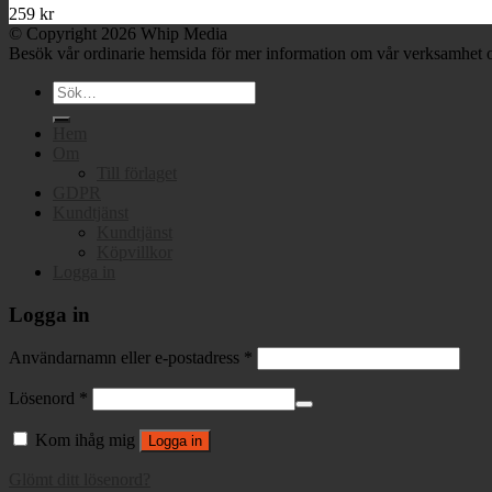
259
kr
© Copyright 2026 Whip Media
Besök vår ordinarie hemsida för mer information om vår verksamhet o
Sök
efter:
Hem
Om
Till förlaget
GDPR
Kundtjänst
Kundtjänst
Köpvillkor
Logga in
Logga in
Användarnamn eller e-postadress
*
Lösenord
*
Kom ihåg mig
Logga in
Glömt ditt lösenord?