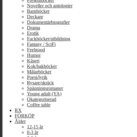
Presentböcker
Noveller och antologier
Barnböcker
Deckare
Dokumentärbiografier
Drama
Erotik
Fackböcker/utbildning
Fantasy / SciFi
Feelgood
Humor
Kåseri
Kok/bakböcker
Målarböcker
Poesi/lyrik
Rysare/skräck
Spänningsromaner
Young adult (YA)
Okategoriserad
Coffee table
RX
FÖRKÖP
Ålder
12-15 år
0-3 år