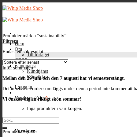
Skip
to
content
Produkter märkta ”sustainability”
Filtrera
Hem
Om
Endast ett sökresultat
Till förlaget
GDPR
Kundtjänst
Inför sommaren
Kundtjänst
Köpvillkor
Mellan den 29 juni och den 7 augusti har vi semesterstängt.
Logga in
Det innebär att order som läggs under denna period inte kommer att ha
Varukorg /
0
kr
0
Vi önskar dig en riktigt skön sommar!
Inga produkter i varukorgen.
0
Sök
efter:
Varukorg
Produktkategorier