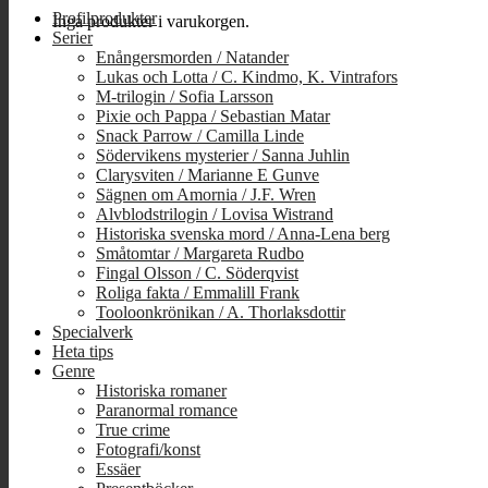
Profilprodukter
Inga produkter i varukorgen.
Serier
Enångersmorden / Natander
Lukas och Lotta / C. Kindmo, K. Vintrafors
M-trilogin / Sofia Larsson
Pixie och Pappa / Sebastian Matar
Snack Parrow / Camilla Linde
Södervikens mysterier / Sanna Juhlin
Clarysviten / Marianne E Gunve
Sägnen om Amornia / J.F. Wren
Alvblodstrilogin / Lovisa Wistrand
Historiska svenska mord / Anna-Lena berg
Småtomtar / Margareta Rudbo
Fingal Olsson / C. Söderqvist
Roliga fakta / Emmalill Frank
Tooloonkrönikan / A. Thorlaksdottir
Specialverk
Heta tips
Genre
Historiska romaner
Paranormal romance
True crime
Fotografi/konst
Essäer