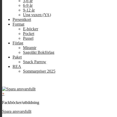
3-6 år
6-9 år
9-12 år
Ung vuxen (YA)
Presentkort
Format
E-böcker
Pocket
Pussel
Förlag
Miramir
Sagolikt Bokförlag
Paket
Snack Parrow
REA
Sommarpriser 2025
+
Fackböcker/utbildning
Spara ansvarsfullt