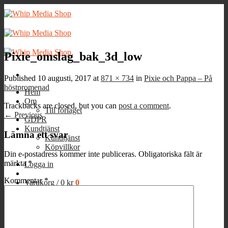
Skip
to
content
Pixie_omslag_bak_3d_low
Published
10 augusti, 2017
at
871 × 734
in
Pixie och Pappa – På
höstpromenad
Hem
Om
Trackbacks are closed, but you can
post a comment
.
Till förlaget
←
Previous
GDPR
Kundtjänst
Lämna ett svar
Kundtjänst
Köpvillkor
Din e-postadress kommer inte publiceras.
Obligatoriska fält är
märkta
*
Logga in
Kommentar
*
Varukorg /
0
kr
0
Inga produkter i varukorgen.
0