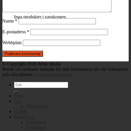
Varukorg
Inga produkter i varukorgen.
Namn
*
E-postadress
*
Webbplats
© Copyright 2026 Whip Media
Besök vår ordinarie hemsida för mer information om vår verksamhet
och våra tjänster:
www.whipmedia.se
Sök
efter:
Hem
Om
Till förlaget
GDPR
Kundtjänst
Kundtjänst
Köpvillkor