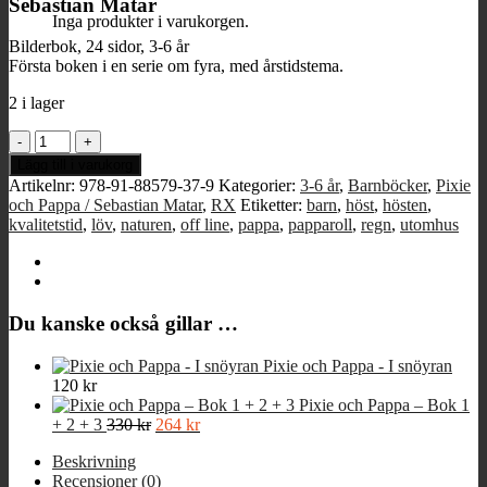
Sebastian Matar
Inga produkter i varukorgen.
Bilderbok, 24 sidor, 3-6 år
Första boken i en serie om fyra, med årstidstema.
2 i lager
Pixie
och
Lägg till i varukorg
Pappa
Artikelnr:
978-91-88579-37-9
Kategorier:
3-6 år
,
Barnböcker
,
Pixie
-
och Pappa / Sebastian Matar
,
RX
Etiketter:
barn
,
höst
,
hösten
,
På
kvalitetstid
,
löv
,
naturen
,
off line
,
pappa
,
papparoll
,
regn
,
utomhus
höstpromenad
mängd
Du kanske också gillar …
Pixie och Pappa - I snöyran
120
kr
Pixie och Pappa – Bok 1
Det
Det
+ 2 + 3
330
kr
264
kr
ursprungliga
nuvarande
Beskrivning
priset
priset
Recensioner (0)
var:
är: