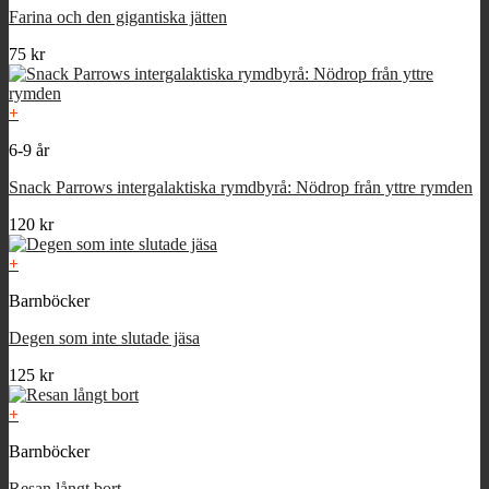
Farina och den gigantiska jätten
75
kr
+
6-9 år
Snack Parrows intergalaktiska rymdbyrå: Nödrop från yttre rymden
120
kr
+
Barnböcker
Degen som inte slutade jäsa
125
kr
+
Barnböcker
Resan långt bort