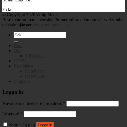
75
kr
© Copyright 2026 Whip Media
Besök vår ordinarie hemsida för mer information om vår verksamhet
och våra tjänster:
www.whipmedia.se
Sök
efter:
Hem
Om
Till förlaget
GDPR
Kundtjänst
Kundtjänst
Köpvillkor
Logga in
Logga in
Användarnamn eller e-postadress
*
Lösenord
*
Kom ihåg mig
Logga in