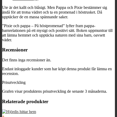
330 kr.
264 kr.
Ute är det kallt och blåsigt. Men Pappa och Pixie bestämmer sig
ändå för att trotsa vädret och ta en promenad i höstrusket. Då
upptäcker de en massa spännande saker.
”Pixie och pappa – På höstpromenad” lyfter fram pappa-
barnrelationen på ett mysigt och positivt sätt. Boken uppmuntrar till
att lämna hemmet och upptäcka naturen med sina barn, oavsett
väder.
Recensioner
Det finns inga recensioner än.
Endast inloggade kunder som har köpt denna produkt får lämna en
recension.
Prisutveckling
Grafen visar produktens prisutveckling de senaste 3 månaderna.
Relaterade produkter
+