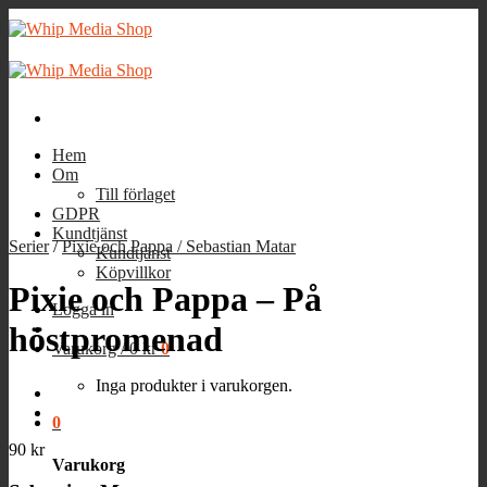
Skip
to
content
Hem
Om
Till förlaget
GDPR
Kundtjänst
Serier
/
Pixie och Pappa / Sebastian Matar
Kundtjänst
Köpvillkor
Pixie och Pappa – På
Logga in
höstpromenad
Varukorg /
0
kr
0
Inga produkter i varukorgen.
0
90
kr
Varukorg