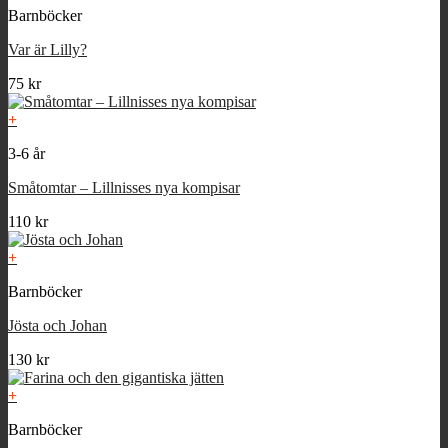
Barnböcker
350 kr.
199 kr.
Var är Lilly?
75
kr
+
3-6 år
Småtomtar – Lillnisses nya kompisar
110
kr
+
Barnböcker
Jösta och Johan
130
kr
+
Barnböcker