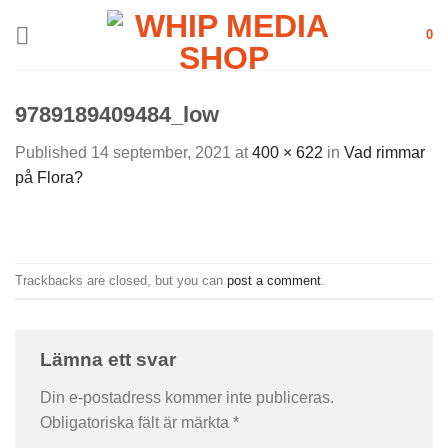
Skip
0
to
content
9789189409484_low
Published
14 september, 2021
at
400 × 622
in
Vad rimmar
på Flora?
Trackbacks are closed, but you can
post a comment
.
Lämna ett svar
Din e-postadress kommer inte publiceras.
Obligatoriska fält är märkta
*