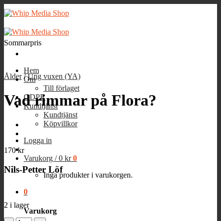
Skip
to
content
Sommarpris
Hem
Ålder
/
Ung vuxen (YA)
Om
Till förlaget
Vad rimmar på Flora?
GDPR
Kundtjänst
Kundtjänst
Köpvillkor
Logga in
170
kr
Varukorg /
0
kr
0
Nils-Petter Löf
Inga produkter i varukorgen.
0
2 i lager
Varukorg