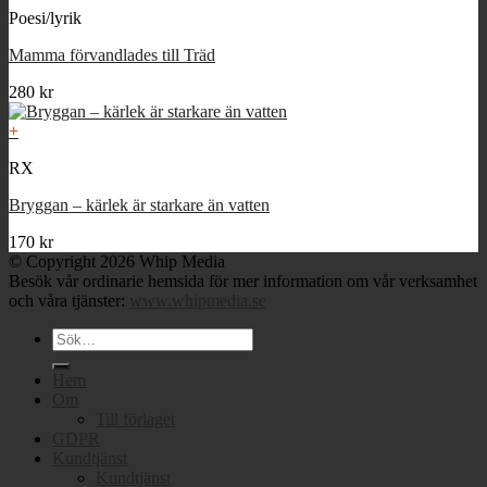
Poesi/lyrik
Mamma förvandlades till Träd
280
kr
+
RX
Bryggan – kärlek är starkare än vatten
170
kr
© Copyright 2026 Whip Media
Besök vår ordinarie hemsida för mer information om vår verksamhet
och våra tjänster:
www.whipmedia.se
Sök
efter:
Hem
Om
Till förlaget
GDPR
Kundtjänst
Kundtjänst