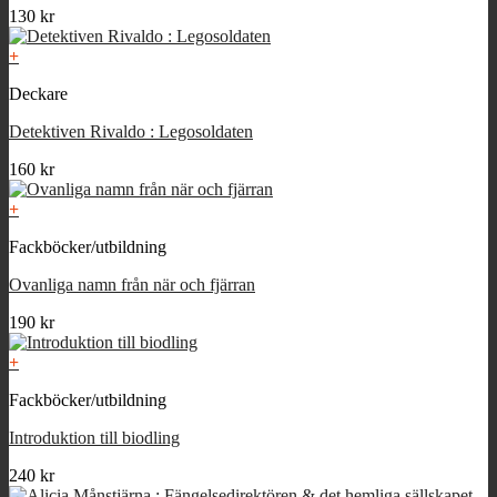
130
kr
+
Deckare
Detektiven Rivaldo : Legosoldaten
160
kr
+
Fackböcker/utbildning
Ovanliga namn från när och fjärran
190
kr
+
Fackböcker/utbildning
Introduktion till biodling
240
kr