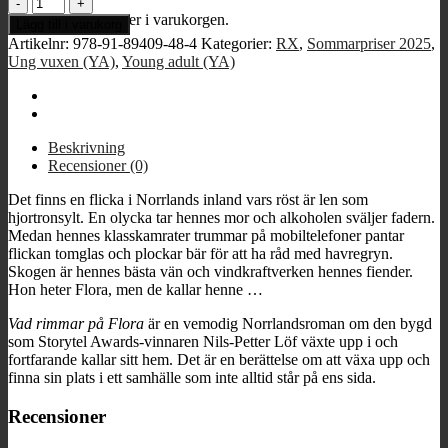
Vad
rimmar
Inga produkter i varukorgen.
Lägg till i varukorg
på
Artikelnr:
978-91-89409-48-4
Kategorier:
RX
,
Sommarpriser 2025
,
Flora?
Ung vuxen (YA)
,
Young adult (YA)
mängd
Beskrivning
Recensioner (0)
Det finns en flicka i Norrlands inland vars röst är len som
hjortronsylt. En olycka tar hennes mor och alkoholen sväljer fadern.
Medan hennes klasskamrater trummar på mobiltelefoner pantar
flickan tomglas och plockar bär för att ha råd med havregryn.
Skogen är hennes bästa vän och vindkraftverken hennes fiender.
Hon heter Flora, men de kallar henne …
Vad rimmar på Flora
är en vemodig Norrlandsroman om den bygd
som Storytel Awards-vinnaren Nils-Petter Löf växte upp i och
fortfarande kallar sitt hem. Det är en berättelse om att växa upp och
finna sin plats i ett samhälle som inte alltid står på ens sida.
Recensioner