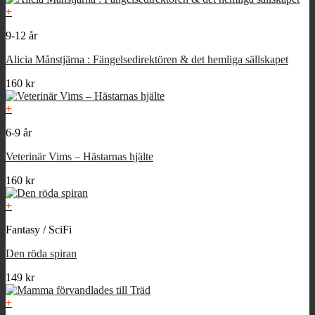
+
9-12 år
Alicia Månstjärna : Fängelsedirektören & det hemliga sällskapet
160
kr
+
6-9 år
Veterinär Vims – Hästarnas hjälte
160
kr
+
Fantasy / SciFi
Den röda spiran
149
kr
+