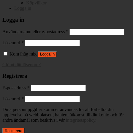
Köpvillkor
Logga in
Logga in
Användarnamn eller e-postadress
*
Lösenord
*
Kom ihåg mig
Logga in
Glömt ditt lösenord?
Registrera
E-postadress
*
Lösenord
*
Dina personuppgifter kommer användas för att förbättra din
upplevelse på webbplatsen, hantera åtkomst till ditt konto och för
andra ändamål som beskrivs i vår
integritetspolicy
.
Registrera