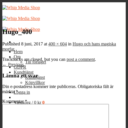
Skip
to
content
Hugo_400
Published
8 juni, 2017
at
400 × 604
in
Hugo och hans magiska
morfar
Hem
Om
Trackbacks are closed, but you can
post a comment
.
Till förlaget
←
Previous
GDPR
Kundtjänst
Lämna ett svar
Kundtjänst
Köpvillkor
Din e-postadress kommer inte publiceras.
Obligatoriska fält är
märkta
*
Logga in
Kommentar
*
Varukorg /
0
kr
0
Inga produkter i varukorgen.
0