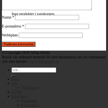
Varukorg
Inga produkter i varukorgen.
Namn
*
E-postadress
*
Webbplats
© Copyright 2026 Whip Media
Besök vår ordinarie hemsida för mer information om vår verksamhet
och våra tjänster:
www.whipmedia.se
Sök
efter:
Hem
Om
Till förlaget
GDPR
Kundtjänst
Kundtjänst
Köpvillkor