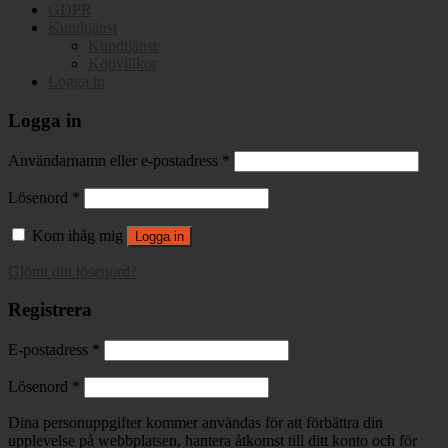
GDPR
Kundtjänst
Kundtjänst
Köpvillkor
Logga in
Logga in
Användarnamn eller e-postadress
*
Lösenord
*
Kom ihåg mig
Logga in
Glömt ditt lösenord?
Registrera
E-postadress
*
Lösenord
*
Dina personuppgifter kommer användas för att förbättra din
upplevelse på webbplatsen, hantera åtkomst till ditt konto och för