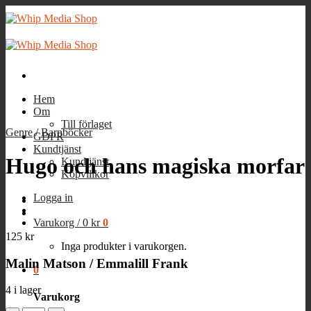
Skip
to
content
Hem
Om
Till förlaget
Genre
/
Barnböcker
GDPR
Kundtjänst
Hugo och hans magiska morfar
Kundtjänst
Köpvillkor
Logga in
Varukorg /
0
kr
0
125
kr
Inga produkter i varukorgen.
Malin Matson / Emmalill Frank
0
4 i lager
Varukorg