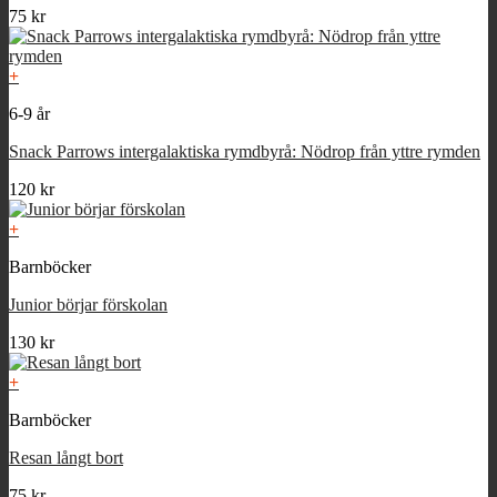
75
kr
+
6-9 år
Snack Parrows intergalaktiska rymdbyrå: Nödrop från yttre rymden
120
kr
+
Barnböcker
Junior börjar förskolan
130
kr
+
Barnböcker
Resan långt bort
75
kr