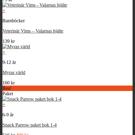
+
Barnböcker
Veterinär Vims – Valarnas hjälte
139
kr
+
9-12 år
Myras värld
160
kr
Rea!
Paket
+
6-9 år
Snack Parrow paket bok 1-4
Det
Det