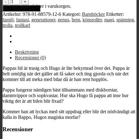
Hugo
Inga produkter i varukorgen.
och
Lägg till i varukorg
hans
Artikelnr:
978-91-88579-12-6
Kategori:
Barnböcker
Etiketter:
magiska
familj
,
fantasi
,
generationer
,
genus
,
hem
,
könsroller
,
magi
,
spänning
,
morfar
trolla
,
trollkarl
mängd
Beskrivning
Recensioner (0)
Pappas bil är trasig och Hugo är lite bekymrad över det. Pappa är
helt omöjlig när det gäller att få saker och ting gjorda och när det
kommer till att meka med bilar då är han rent hopplös.
Pappa fungerar nämligen bäst tillsammans med diskborstar,
dammvippor och sopkvastar. Hur ska Hugo få pappa att inse hur
viktig det är att bilen blir fixad?
Kommer han att lyckas med sitt uppdrag eller blir det nödvändigt att
kalla in Bappo, Hugos magiska morfar?
Recensioner