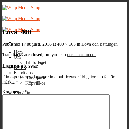
Skip
to
content
Lova_400
Published
17 augusti, 2016
at
400 × 565
in
Lova och kattungen
Hem
Trackbacks are closed, but you can
post a comment
.
Om
Till förlaget
Lämna ett svar
GDPR
Kundtjänst
Din e-postadress kommer inte publiceras.
Obligatoriska fält är
Kundtjänst
märkta
*
Köpvillkor
Kommentar
*
Logga in
Varukorg /
0
kr
0
Inga produkter i varukorgen.
0