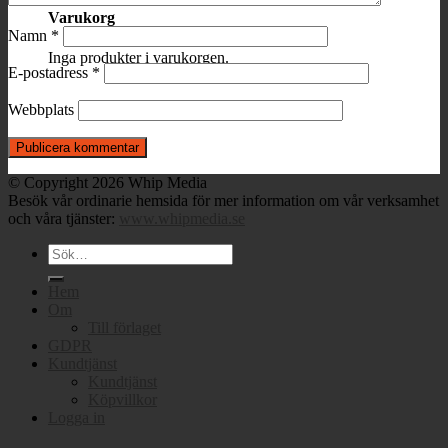
Varukorg
Namn
*
Inga produkter i varukorgen.
E-postadress
*
Webbplats
© Copyright 2026 Whip Media
Besök vår ordinarie hemsida för mer information om vår verksamhet
och våra tjänster:
www.whipmedia.se
Sök
efter:
Hem
Om
Till förlaget
GDPR
Kundtjänst
Kundtjänst
Köpvillkor
Logga in