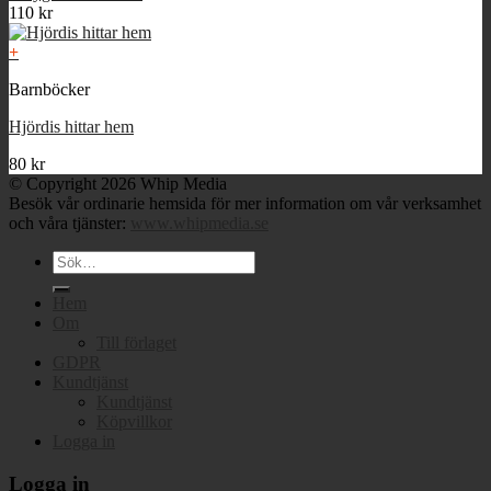
110
kr
+
Barnböcker
Hjördis hittar hem
80
kr
© Copyright 2026 Whip Media
Besök vår ordinarie hemsida för mer information om vår verksamhet
och våra tjänster:
www.whipmedia.se
Sök
efter:
Hem
Om
Till förlaget
GDPR
Kundtjänst
Kundtjänst
Köpvillkor
Logga in
Logga in