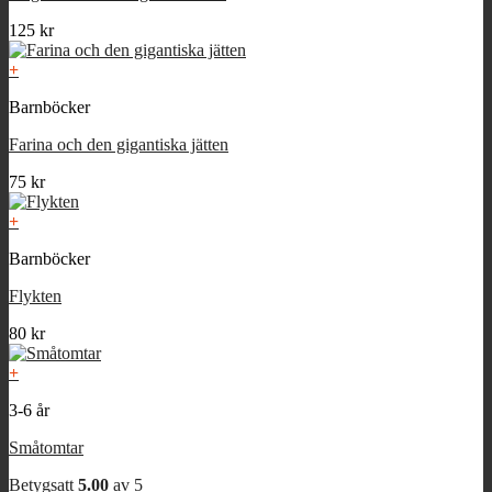
125
kr
+
Barnböcker
Farina och den gigantiska jätten
75
kr
+
Barnböcker
Flykten
80
kr
+
3-6 år
Småtomtar
Betygsatt
5.00
av 5