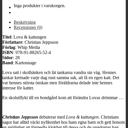
mängd
Inga produkter i varukorgen.
Beskrivning
Recensioner (0)
Titel
:
Lova & kattungen
Författare
: Christian Jeppsson
Förlag
: Whip Media
ISBN
: 978-91-88265-52-4
Sidor
: 28
Band
: Kartonnage
Lova satt i skolbänken och lät tankarna vandra sin väg. Hennes
tankar kretsade varje dag runt samma sak, att få en egen katt. Det
var hennes största önskan men föräldrarna delade inte hennes
intresse för katter.
En skolutflykt till en bondgård kom att förändra Lovas drömmar …
Christian Jeppsson
debuterar med
Lova & kattungen
. Christians
sagor har alltid väckt nyfikenhet hos hans egna barn och gett honom
en möjlighet att förmedla klokhet till dessa och de ungdomar han