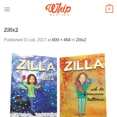
Skip
0
to
content
Zillx2
Published
31 juli, 2017
at
600 × 464
in
Zillx2