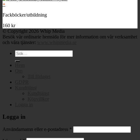
+
Fackböcker/utbildning
160
kr
© Copyright 2026 Whip Media
Besök vår ordinarie hemsida för mer information om vår verksamhet
och våra tjänster:
www.whipmedia.se
Sök
efter:
Hem
Om
Till förlaget
GDPR
Kundtjänst
Kundtjänst
Köpvillkor
Logga in
Logga in
Användarnamn eller e-postadress
*