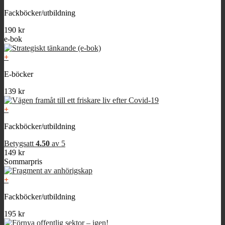
Fackböcker/utbildning
190
kr
e-bok
+
E-böcker
139
kr
+
Fackböcker/utbildning
Betygsatt
4.50
av 5
149
kr
Sommarpris
+
Fackböcker/utbildning
195
kr