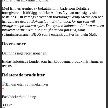
aktörer utan att känna dig vilsen.
Med lång erfarenhet av bokutgivning, både som författare,
formgivare och förläggare delar Anders Nyman med sig av sina
bästa tips. Till vardags driver han bokförlaget Whip Media och han
har tidigare gett ut
Bokomslag – En handbok för dig som vill
formge och producera själv
,
Den tysta relationen – Att leva med en
introvert partner och hur man får det att fungera
, samt
spänningsromanen
BRUS
som i engelsk utgåva har titeln
Static
.
Recensioner
Det finns inga recensioner än.
Endast inloggade kunder som har köpt denna produkt får lämna en
recension.
Relaterade produkter
+
Fackböcker/utbildning
399
kr