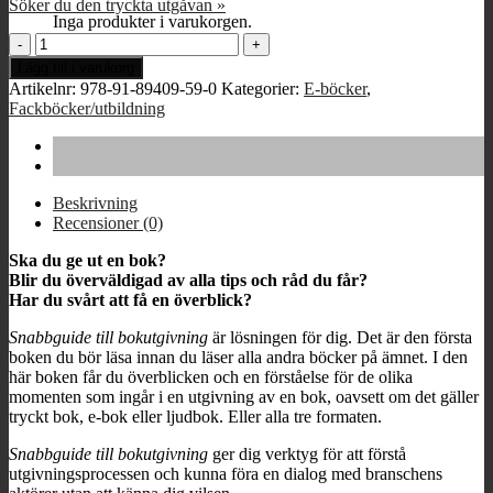
Söker du den tryckta utgåvan »
Inga produkter i varukorgen.
Snabbguide
till
Lägg till i varukorg
bokutgivning
Artikelnr:
978-91-89409-59-0
Kategorier:
E-böcker
,
(e-
Fackböcker/utbildning
bok)
mängd
Beskrivning
Recensioner (0)
Ska du ge ut en bok?
Blir du överväldigad av alla tips och råd du får?
Har du svårt att få en överblick?
Snabbguide till bokutgivning
är lösningen för dig. Det är den första
boken du bör läsa innan du läser alla andra böcker på ämnet. I den
här boken får du överblicken och en förståelse för de olika
momenten som ingår i en utgivning av en bok, oavsett om det gäller
tryckt bok, e-bok eller ljudbok. Eller alla tre formaten.
Snabbguide till bokutgivning
ger dig verktyg för att förstå
utgivningsprocessen och kunna föra en dialog med branschens