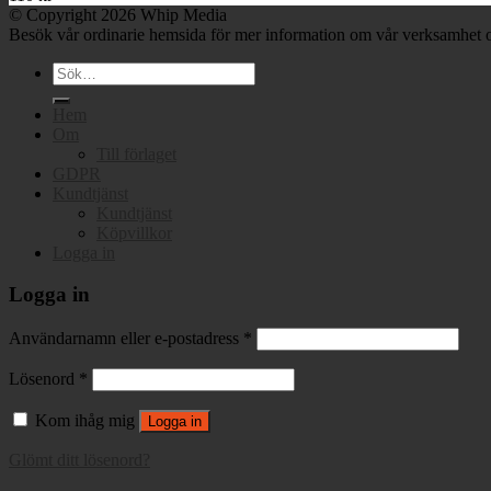
© Copyright 2026 Whip Media
Besök vår ordinarie hemsida för mer information om vår verksamhet o
Sök
efter:
Hem
Om
Till förlaget
GDPR
Kundtjänst
Kundtjänst
Köpvillkor
Logga in
Logga in
Användarnamn eller e-postadress
*
Lösenord
*
Kom ihåg mig
Logga in
Glömt ditt lösenord?