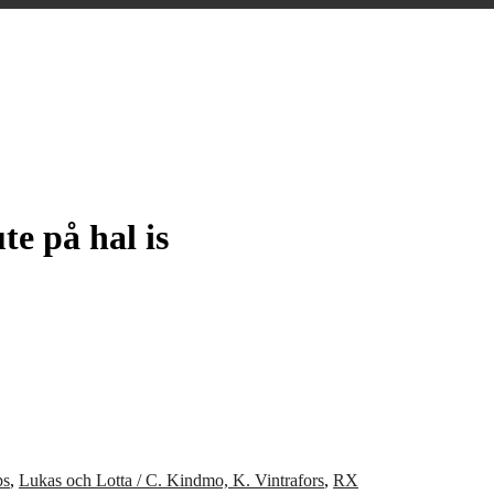
te på hal is
ps
,
Lukas och Lotta / C. Kindmo, K. Vintrafors
,
RX