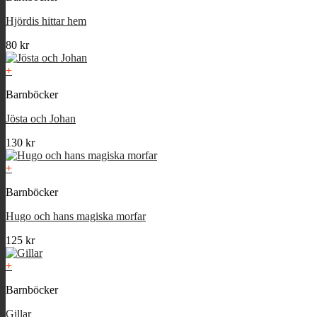
Hjördis hittar hem
80
kr
+
Barnböcker
Jösta och Johan
130
kr
+
Barnböcker
Hugo och hans magiska morfar
125
kr
+
Barnböcker
Gillar