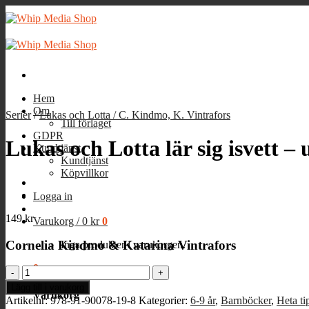
Skip
to
content
Hem
Om
Serier
/
Lukas och Lotta / C. Kindmo, K. Vintrafors
Till förlaget
GDPR
Lukas och Lotta lär sig isvett – u
Kundtjänst
Kundtjänst
Köpvillkor
Logga in
149
kr
Varukorg /
0
kr
0
Cornelia Kindmo & Katarina Vintrafors
Inga produkter i varukorgen.
0
Lukas
och
Lägg till i varukorg
Varukorg
Lotta
Artikelnr:
978-91-90078-19-8
Kategorier:
6-9 år
,
Barnböcker
,
Heta ti
lär