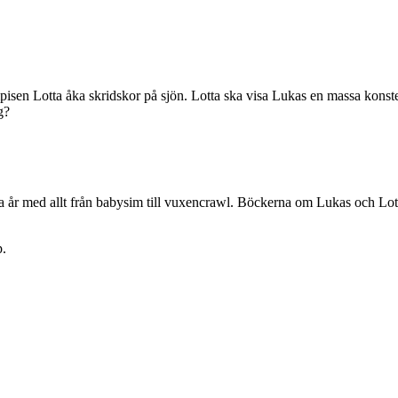
sen Lotta åka skridskor på sjön. Lotta ska visa Lukas en massa konster o
g?
 år med allt från babysim till vuxencrawl. Böckerna om Lukas och Lotta h
p.