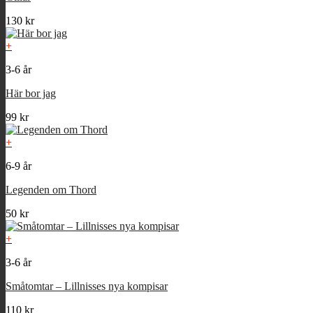
130
kr
+
3-6 år
Här bor jag
99
kr
+
6-9 år
Legenden om Thord
50
kr
+
3-6 år
Småtomtar – Lillnisses nya kompisar
110
kr