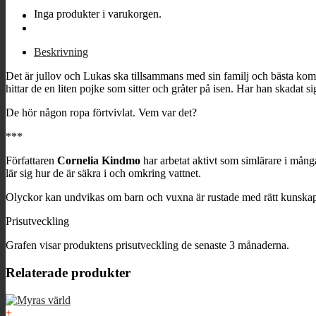
sig
Inga produkter i varukorgen.
isvett
–
ute
Beskrivning
på
hal
Det är jullov och Lukas ska tillsammans med sin familj och bästa kompi
is
hittar de en liten pojke som sitter och gråter på isen. Har han skadat si
mängd
De hör någon ropa förtvivlat. Vem var det?
***
Författaren
Cornelia Kindmo
har arbetat aktivt som simlärare i många
lär sig hur de är säkra i och omkring vattnet.
Olyckor kan undvikas om barn och vuxna är rustade med rätt kunska
Prisutveckling
Grafen visar produktens prisutveckling de senaste 3 månaderna.
Relaterade produkter
+