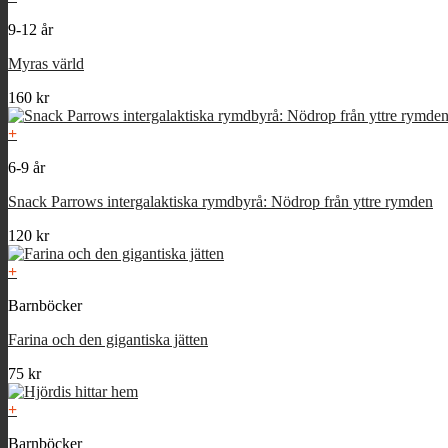
9-12 år
Myras värld
160
kr
+
6-9 år
Snack Parrows intergalaktiska rymdbyrå: Nödrop från yttre rymden
120
kr
+
Barnböcker
Farina och den gigantiska jätten
75
kr
+
Barnböcker