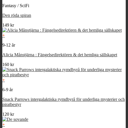
var:
är:
Fantasy / SciFi
110 kr.
99 kr.
Den röda spiran
149
kr
+
9-12 år
Alicia Månstjärna : Fängelsedirektören & det hemliga sällskapet
160
kr
+
6-9 år
Snack Parrows intergalaktiska rymdbyrå för underliga mysterier och
piratbestyr
120
kr
+