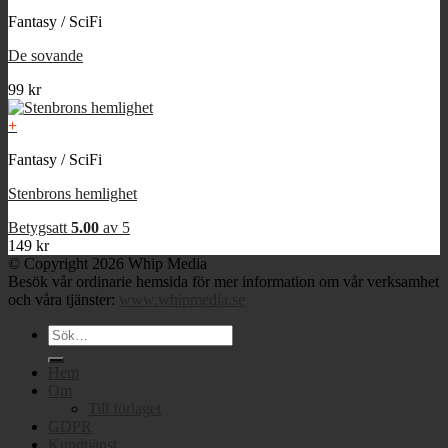
Fantasy / SciFi
De sovande
99
kr
+
Fantasy / SciFi
Stenbrons hemlighet
Betygsatt
5.00
av 5
149
kr
© Copyright 2026 Whip Media
Besök vår ordinarie hemsida för mer information om vår verksamhet
och våra tjänster:
www.whipmedia.se
Sök
efter:
Hem
Om
Till förlaget
GDPR
Kundtjänst