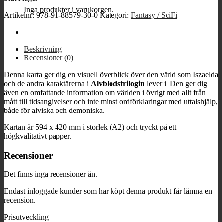
Inga produkter i varukorgen.
Artikelnr:
978-91-88579-30-0
Kategori:
Fantasy / SciFi
Beskrivning
Recensioner (0)
Denna karta ger dig en visuell överblick över den värld som Iszaelda
och de andra karaktärerna i
Alvblodstrilogin
lever i. Den ger dig
även en omfattande information om världen i övrigt med allt från
mått till tidsangivelser och inte minst ordförklaringar med uttalshjälp,
både för alviska och demoniska.
Kartan är 594 x 420 mm i storlek (A2) och tryckt på ett
högkvalitativt papper.
Recensioner
Det finns inga recensioner än.
Endast inloggade kunder som har köpt denna produkt får lämna en
recension.
Prisutveckling