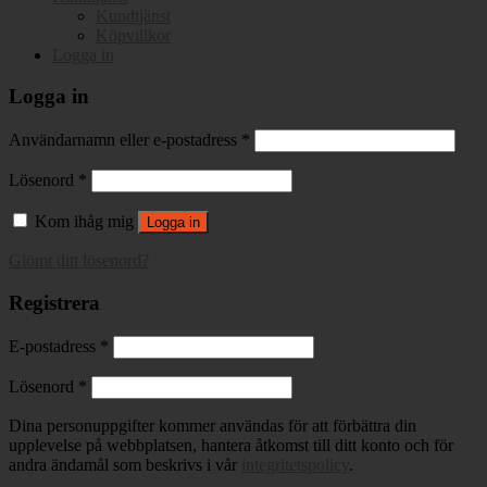
Kundtjänst
Köpvillkor
Logga in
Logga in
Användarnamn eller e-postadress
*
Lösenord
*
Kom ihåg mig
Logga in
Glömt ditt lösenord?
Registrera
E-postadress
*
Lösenord
*
Dina personuppgifter kommer användas för att förbättra din
upplevelse på webbplatsen, hantera åtkomst till ditt konto och för
andra ändamål som beskrivs i vår
integritetspolicy
.