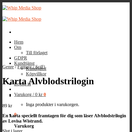
Skip
to
content
Hem
Om
Till förlaget
GDPR
Kundtjänst
Genre
/
Fantasy / SciFi
Kundtjänst
Köpvillkor
Karta Alvblodstrilogin
Logga in
Varukorg /
0
kr
0
Inga produkter i varukorgen.
89
kr
0
En karta speciellt framtagen för dig som läser Alvblodstrilogin
av Lovisa Wistrand.
Varukorg
Slut i lager