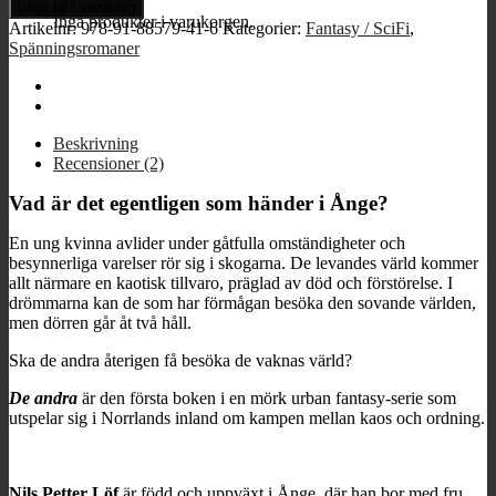
andra
Lägg till i varukorg
mängd
Inga produkter i varukorgen.
Artikelnr:
978-91-88579-41-6
Kategorier:
Fantasy / SciFi
,
Spänningsromaner
Beskrivning
Recensioner (2)
Vad är det egentligen som händer i Ånge?
En ung kvinna avlider under gåtfulla omständigheter och
besynnerliga varelser rör sig i skogarna. De levandes värld kommer
allt närmare en kaotisk tillvaro, präglad av död och förstörelse. I
drömmarna kan de som har förmågan besöka den sovande världen,
men dörren går åt två håll.
Ska de andra återigen få besöka de vaknas värld?
De andra
är den första boken i en mörk urban fantasy-serie som
utspelar sig i Norrlands inland om kampen mellan kaos och ordning.
Nils Petter Löf
är född och uppväxt i Ånge, där han bor med fru