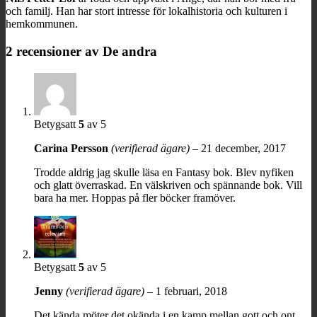
och familj. Han har stort intresse för lokalhistoria och kulturen i
hemkommunen.
2 recensioner av
De andra
Betygsatt
5
av 5
Carina Persson
(verifierad ägare)
–
21 december, 2017
Trodde aldrig jag skulle läsa en Fantasy bok. Blev nyfiken
och glatt överraskad. En välskriven och spännande bok. Vill
bara ha mer. Hoppas på fler böcker framöver.
Betygsatt
5
av 5
Jenny
(verifierad ägare)
–
1 februari, 2018
Det kända möter det okända i en kamp mellan gott och ont.