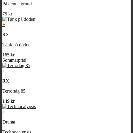
På denna grund
75
kr
+
RX
Tänk på döden
165
kr
Sommarpris!
+
RX
Terrortåg 85
149
kr
+
Drama
Technocalypsis