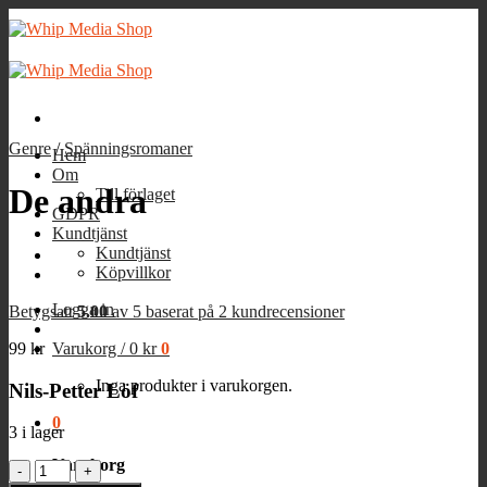
Skip
to
content
Genre
/
Spänningsromaner
Hem
Om
De andra
Till förlaget
GDPR
Kundtjänst
Kundtjänst
Köpvillkor
Logga in
Betygsatt
5.00
av 5 baserat på
2
kundrecensioner
99
kr
Varukorg /
0
kr
0
Inga produkter i varukorgen.
Nils-Petter Löf
0
3 i lager
Varukorg
De