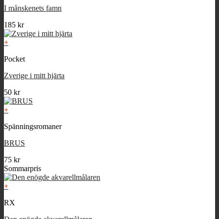
I månskenets famn
185
kr
+
Pocket
Zverige i mitt hjärta
50
kr
+
Spänningsromaner
BRUS
75
kr
Sommarpris
+
RX