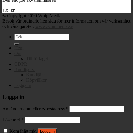
Den enögde akvarellmålaren
125
kr
© Copyright 2026 Whip Media
Besök vår ordinarie hemsida för mer information om vår verksamhet
och våra tjänster:
www.whipmedia.se
Sök
efter:
Hem
Om
Till förlaget
GDPR
Kundtjänst
Kundtjänst
Köpvillkor
Logga in
Logga in
Användarnamn eller e-postadress
*
Lösenord
*
Kom ihåg mig
Logga in