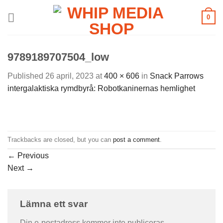
Skip
0
to
content
9789189707504_low
Published
26 april, 2023
at
400 × 606
in
Snack Parrows
intergalaktiska rymdbyrå: Robotkaninernas hemlighet
Trackbacks are closed, but you can
post a comment
.
←
Previous
Next
→
Lämna ett svar
Din e-postadress kommer inte publiceras.