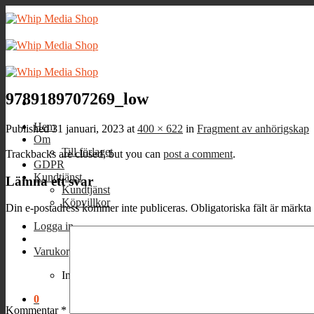
Skip
to
content
9789189707269_low
Hem
Published
31 januari, 2023
at
400 × 622
in
Fragment av anhörigskap
Om
Till förlaget
Trackbacks are closed, but you can
post a comment
.
GDPR
Kundtjänst
Lämna ett svar
Kundtjänst
Köpvillkor
Din e-postadress kommer inte publiceras.
Obligatoriska fält är märkta
Logga in
Varukorg /
0
kr
0
Inga produkter i varukorgen.
0
Kommentar
*