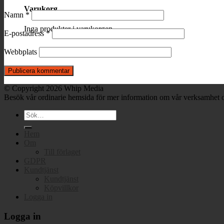
Varukorg
Namn
*
Inga produkter i varukorgen.
E-postadress
*
Webbplats
© Copyright 2026 Whip Media
Besök vår ordinarie hemsida för mer information om vår verksamhet o
Sök
efter:
Hem
Om
Till förlaget
GDPR
Kundtjänst
Kundtjänst
Köpvillkor
Logga in
Logga in