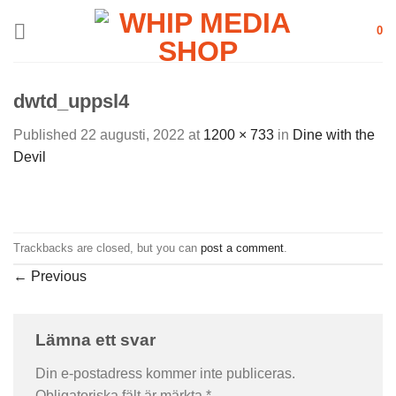
Skip
0
to
content
dwtd_uppsl4
Published
22 augusti, 2022
at
1200 × 733
in
Dine with the
Devil
Trackbacks are closed, but you can
post a comment
.
←
Previous
Lämna ett svar
Din e-postadress kommer inte publiceras.
Obligatoriska fält är märkta
*