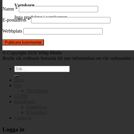
Varukorg
Namn
*
Inga produkter i varukorgen.
E-postadress
*
Webbplats
© Copyright 2026 Whip Media
Besök vår ordinarie hemsida för mer information om vår verksamhet o
Sök
efter:
Hem
Om
Till förlaget
GDPR
Kundtjänst
Kundtjänst
Köpvillkor
Logga in
Logga in