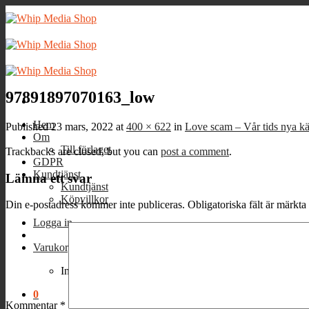
Skip
to
content
97891897070163_low
Hem
Published
23 mars, 2022
at
400 × 622
in
Love scam – Vår tids nya kä
Om
Till förlaget
Trackbacks are closed, but you can
post a comment
.
GDPR
Kundtjänst
Lämna ett svar
Kundtjänst
Köpvillkor
Din e-postadress kommer inte publiceras.
Obligatoriska fält är märkta
Logga in
Varukorg /
0
kr
0
Inga produkter i varukorgen.
0
Kommentar
*