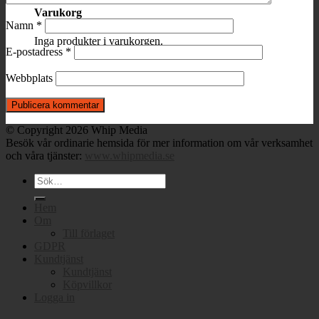
Varukorg
Namn
*
Inga produkter i varukorgen.
E-postadress
*
Webbplats
© Copyright 2026 Whip Media
Besök vår ordinarie hemsida för mer information om vår verksamhet
och våra tjänster:
www.whipmedia.se
Sök
efter:
Hem
Om
Till förlaget
GDPR
Kundtjänst
Kundtjänst
Köpvillkor
Logga in