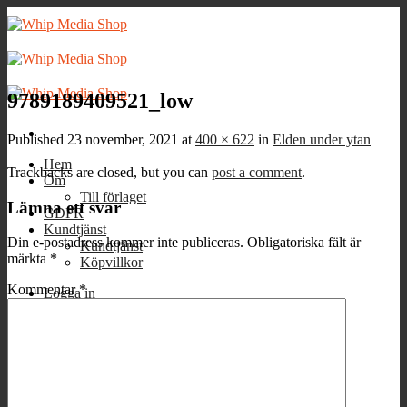
Skip
to
content
9789189409521_low
Published
23 november, 2021
at
400 × 622
in
Elden under ytan
Hem
Trackbacks are closed, but you can
post a comment
.
Om
Till förlaget
Lämna ett svar
GDPR
Kundtjänst
Din e-postadress kommer inte publiceras.
Obligatoriska fält är
Kundtjänst
märkta
*
Köpvillkor
Kommentar
*
Logga in
Varukorg /
0
kr
0
Inga produkter i varukorgen.
0