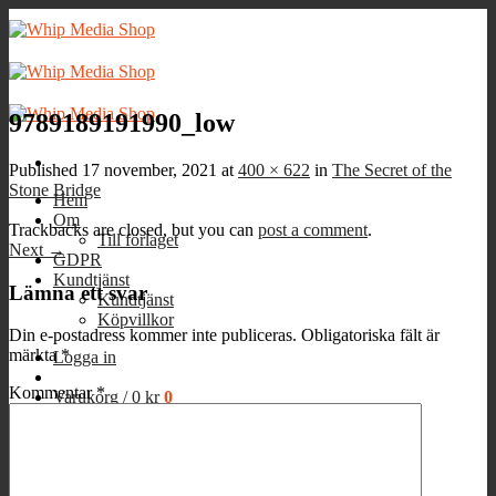
Skip
to
content
9789189191990_low
Published
17 november, 2021
at
400 × 622
in
The Secret of the
Stone Bridge
Hem
Om
Trackbacks are closed, but you can
post a comment
.
Till förlaget
Next
→
GDPR
Kundtjänst
Lämna ett svar
Kundtjänst
Köpvillkor
Din e-postadress kommer inte publiceras.
Obligatoriska fält är
märkta
*
Logga in
Kommentar
*
Varukorg /
0
kr
0
Inga produkter i varukorgen.
0