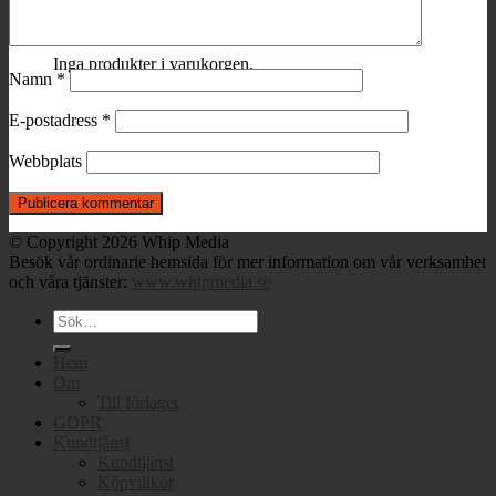
Varukorg
Inga produkter i varukorgen.
Namn
*
E-postadress
*
Webbplats
© Copyright 2026 Whip Media
Besök vår ordinarie hemsida för mer information om vår verksamhet
och våra tjänster:
www.whipmedia.se
Sök
efter:
Hem
Om
Till förlaget
GDPR
Kundtjänst
Kundtjänst
Köpvillkor