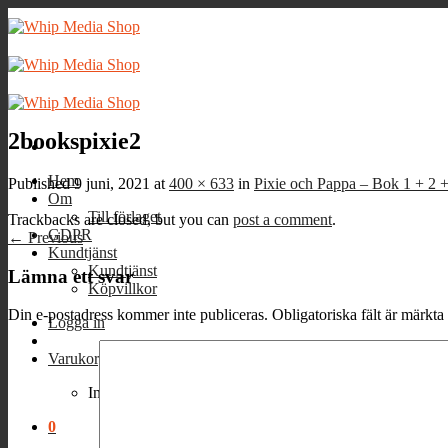
Skip
to
content
2bookspixie2
Hem
Published
9 juni, 2021
at
400 × 633
in
Pixie och Pappa – Bok 1 + 2 +
Om
Till förlaget
Trackbacks are closed, but you can
post a comment
.
GDPR
←
Previous
Kundtjänst
Kundtjänst
Lämna ett svar
Köpvillkor
Din e-postadress kommer inte publiceras.
Obligatoriska fält är märkta
Logga in
Varukorg /
0
kr
0
Inga produkter i varukorgen.
0