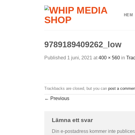
Skip
to
HEM
content
9789189409262_low
Published
1 juni, 2021
at
400 × 560
in
Trad
Trackbacks are closed, but you can
post a commen
←
Previous
Lämna ett svar
Din e-postadress kommer inte publicer