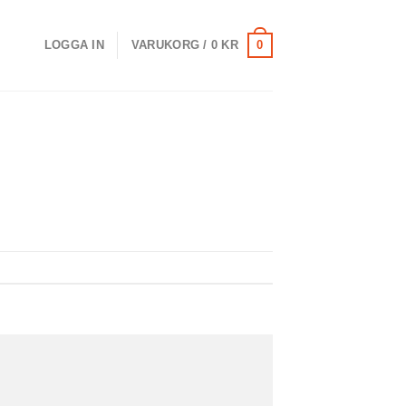
0
LOGGA IN
VARUKORG /
0
KR