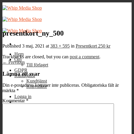
Skip
to
content
presentkort_ny_500
Published
3 maj, 2021
at
383 × 595
in
Presentkort 250 kr
Hem
Trackbacks are closed, but you can
post a comment
.
Om
←
Previous
Till förlaget
GDPR
Lämna ett svar
Kundtjänst
Kundtjänst
Din e-postadress kommer inte publiceras.
Obligatoriska fält är
Köpvillkor
märkta
*
Logga in
Kommentar
*
Varukorg /
0
kr
0
Inga produkter i varukorgen.
0