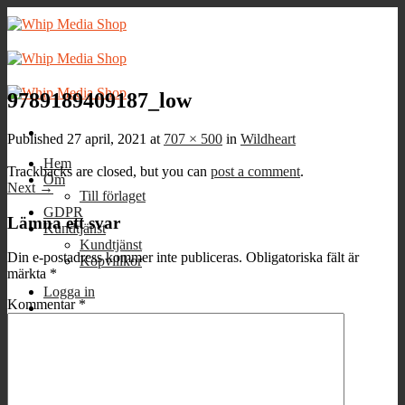
Skip
to
content
9789189409187_low
Published
27 april, 2021
at
707 × 500
in
Wildheart
Hem
Trackbacks are closed, but you can
post a comment
.
Om
Next
→
Till förlaget
GDPR
Lämna ett svar
Kundtjänst
Kundtjänst
Din e-postadress kommer inte publiceras.
Obligatoriska fält är
Köpvillkor
märkta
*
Logga in
Kommentar
*
Varukorg /
0
kr
0
Inga produkter i varukorgen.
0