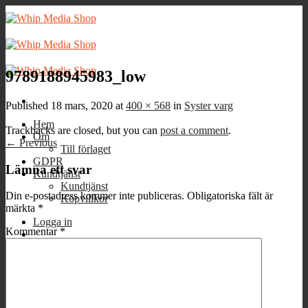
Skip
to
content
9789188945983_low
Published
18 mars, 2020
at
400 × 568
in
Syster varg
Hem
Trackbacks are closed, but you can
post a comment
.
Om
←
Previous
Till förlaget
GDPR
Lämna ett svar
Kundtjänst
Kundtjänst
Din e-postadress kommer inte publiceras.
Obligatoriska fält är
Köpvillkor
märkta
*
Logga in
Kommentar
*
Varukorg /
0
kr
0
Inga produkter i varukorgen.
0