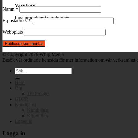
Varukorg
Namn
*
Inga produkter i varukorgen.
E-postadress
*
Webbplats
© Copyright 2026 Whip Media
Besök vår ordinarie hemsida för mer information om vår verksamhet o
Sök
efter:
Hem
Om
Till förlaget
GDPR
Kundtjänst
Kundtjänst
Köpvillkor
Logga in
Logga in