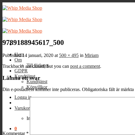
Skip
to
content
9789188945617_500
Hem
Published
14 januari, 2020
at
500 × 495
in
Miriam
Om
Till förlaget
Trackbacks are closed, but you can
post a comment
.
GDPR
Kundtjänst
Lämna ett svar
Kundtjänst
Köpvillkor
Din e-postadress kommer inte publiceras.
Obligatoriska fält är märkta
Logga in
Varukorg /
0
kr
0
Inga produkter i varukorgen.
0
Kommentar
*