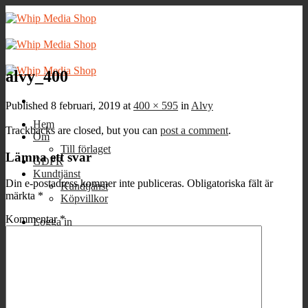
Skip
to
content
alvy_400
Published
8 februari, 2019
at
400 × 595
in
Alvy
Hem
Trackbacks are closed, but you can
post a comment
.
Om
Till förlaget
Lämna ett svar
GDPR
Kundtjänst
Din e-postadress kommer inte publiceras.
Obligatoriska fält är
Kundtjänst
märkta
*
Köpvillkor
Kommentar
*
Logga in
Varukorg /
0
kr
0
Inga produkter i varukorgen.
0