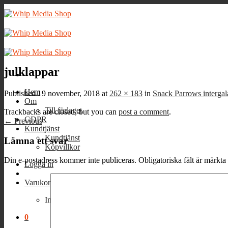
Skip
to
content
julklappar
Hem
Published
19 november, 2018
at
262 × 183
in
Snack Parrows intergal
Om
Till förlaget
Trackbacks are closed, but you can
post a comment
.
GDPR
←
Previous
Kundtjänst
Kundtjänst
Lämna ett svar
Köpvillkor
Din e-postadress kommer inte publiceras.
Obligatoriska fält är märkta
Logga in
Varukorg /
0
kr
0
Inga produkter i varukorgen.
0