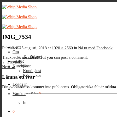
Skip
to
content
IMG_7534
Hem
Published
25 augusti, 2018
at
1920 × 2560
in
Nå ut med Facebook
Om
Till förlaget
Trackbacks are closed, but you can
post a comment
.
GDPR
←
Previous
Kundtjänst
Next
→
Kundtjänst
Köpvillkor
Lämna ett svar
Logga in
Din e-postadress kommer inte publiceras.
Obligatoriska fält är märkta
Varukorg /
0
kr
0
Inga produkter i varukorgen.
0