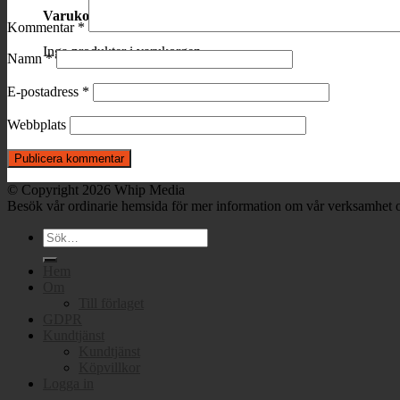
Varukorg
Kommentar
*
Inga produkter i varukorgen.
Namn
*
E-postadress
*
Webbplats
© Copyright 2026 Whip Media
Besök vår ordinarie hemsida för mer information om vår verksamhet o
Sök
efter:
Hem
Om
Till förlaget
GDPR
Kundtjänst
Kundtjänst
Köpvillkor
Logga in