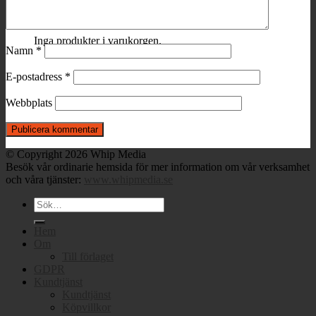
Varukorg
Inga produkter i varukorgen.
Namn
*
E-postadress
*
Webbplats
© Copyright 2026 Whip Media
Besök vår ordinarie hemsida för mer information om vår verksamhet
och våra tjänster:
www.whipmedia.se
Sök
efter:
Hem
Om
Till förlaget
GDPR
Kundtjänst
Kundtjänst
Köpvillkor