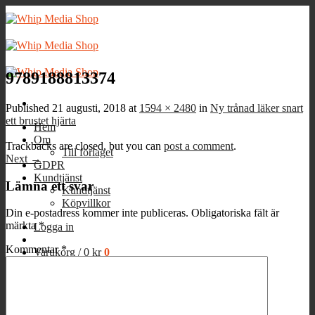
Skip
to
content
9789188813374
Published
21 augusti, 2018
at
1594 × 2480
in
Ny trånad läker snart
ett brustet hjärta
Hem
Om
Trackbacks are closed, but you can
post a comment
.
Till förlaget
Next
→
GDPR
Kundtjänst
Lämna ett svar
Kundtjänst
Köpvillkor
Din e-postadress kommer inte publiceras.
Obligatoriska fält är
märkta
*
Logga in
Kommentar
*
Varukorg /
0
kr
0
Inga produkter i varukorgen.
0