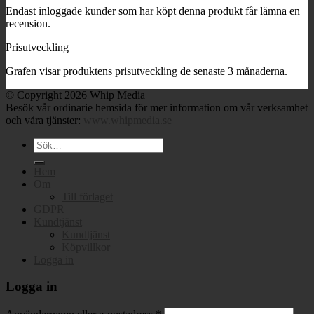
Endast inloggade kunder som har köpt denna produkt får lämna en
recension.
Prisutveckling
Grafen visar produktens prisutveckling de senaste 3 månaderna.
© Copyright 2026 Whip Media
Besök vår ordinarie hemsida för mer information om vår verksamhet
och våra tjänster:
www.whipmedia.se
Sök
efter:
Hem
Om
Till förlaget
GDPR
Kundtjänst
Kundtjänst
Köpvillkor
Logga in
Logga in