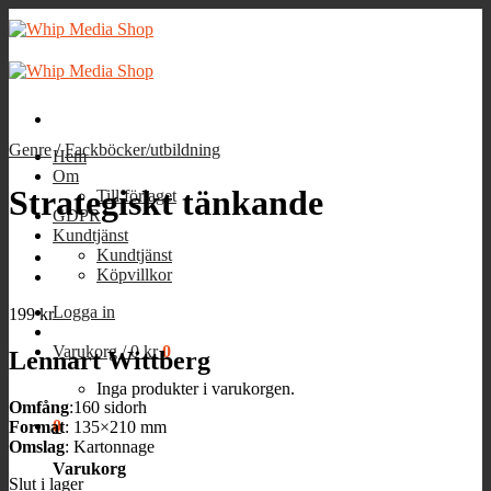
Skip
to
content
Genre
/
Fackböcker/utbildning
Hem
Om
Strategiskt tänkande
Till förlaget
GDPR
Kundtjänst
Kundtjänst
Köpvillkor
Logga in
199
kr
Varukorg /
0
kr
0
Lennart Wittberg
Inga produkter i varukorgen.
Omfång
:160 sidorh
0
Format
: 135×210 mm
Omslag
: Kartonnage
Varukorg
Slut i lager