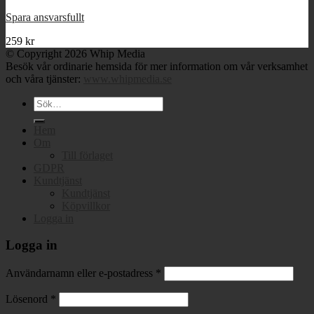
Spara ansvarsfullt
259
kr
© Copyright 2026 Whip Media
Besök vår ordinarie hemsida för mer information om vår verksamhet
och våra tjänster:
www.whipmedia.se
Sök
efter:
Hem
Om
Till förlaget
GDPR
Kundtjänst
Kundtjänst
Köpvillkor
Logga in
Logga in
Användarnamn eller e-postadress
*
Lösenord
*