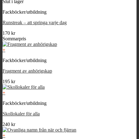
Slut i lager
Fackböcker/utbildning
Runstreak – att springa varje dag
170
kr
Sommarpris
+
Fackböcker/utbildning
Fragment av anhörigskap
195
kr
+
Fackböcker/utbildning
Skollokaler för alla
240
kr
+