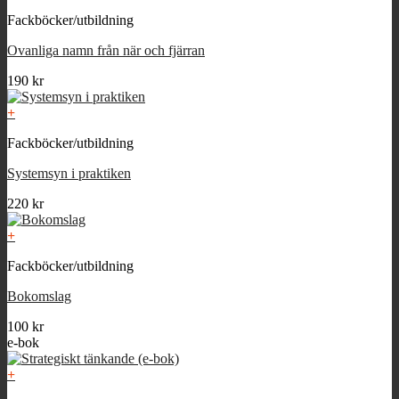
Fackböcker/utbildning
Ovanliga namn från när och fjärran
190
kr
+
Fackböcker/utbildning
Systemsyn i praktiken
220
kr
+
Fackböcker/utbildning
Bokomslag
100
kr
e-bok
+