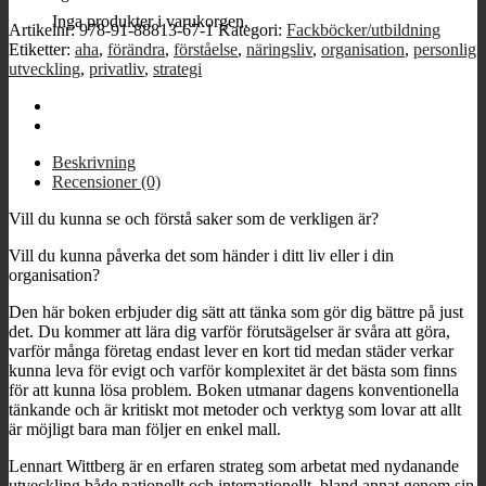
Inga produkter i varukorgen.
Artikelnr:
978-91-88813-67-1
Kategori:
Fackböcker/utbildning
Etiketter:
aha
,
förändra
,
förståelse
,
näringsliv
,
organisation
,
personlig
utveckling
,
privatliv
,
strategi
Beskrivning
Recensioner (0)
Vill du kunna se och förstå saker som de verkligen är?
Vill du kunna påverka det som händer i ditt liv eller i din
organisation?
Den här boken erbjuder dig sätt att tänka som gör dig bättre på just
det. Du kommer att lära dig varför förutsägelser är svåra att göra,
varför många företag endast lever en kort tid medan städer verkar
kunna leva för evigt och varför komplexitet är det bästa som finns
för att kunna lösa problem. Boken utmanar dagens konventionella
tänkande och är kritiskt mot metoder och verktyg som lovar att allt
är möjligt bara man följer en enkel mall.
Lennart Wittberg är en erfaren strateg som arbetat med nydanande
utveckling både nationellt och internationellt, bland annat genom sin