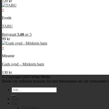
120
kr
+
Erotik
TABU
Betygsatt
5.00
av 5
99
kr
+
Miramir
Guds synd – Mörkrets barn
130
kr
© Copyright 2026 Whip Media
Besök vår ordinarie hemsida för mer information om vår verksamhet o
Sök
efter:
Hem
Om
Till förlaget