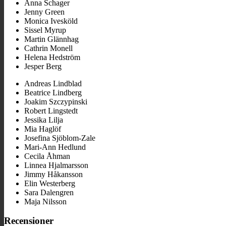
Anna Schager
Jenny Green
Monica Ivesköld
Sissel Myrup
Martin Glännhag
Cathrin Monell
Helena Hedström
Jesper Berg
Andreas Lindblad
Beatrice Lindberg
Joakim Szczypinski
Robert Lingstedt
Jessika Lilja
Mia Haglöf
Josefina Sjöblom-Zale
Mari-Ann Hedlund
Cecila Åhman
Linnea Hjalmarsson
Jimmy Håkansson
Elin Westerberg
Sara Dalengren
Maja Nilsson
Recensioner