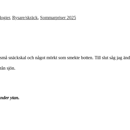
logier
,
Rysare/skräck
,
Sommarpriser 2025
nar, små snäckskal och något mörkt som smekte botten. Till slut såg jag än
rån sjön.
under ytan.