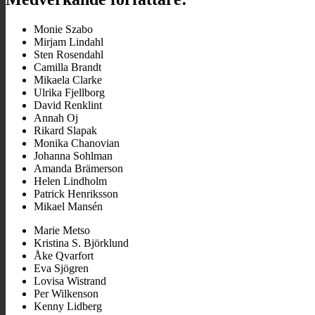
Monie Szabo
Mirjam Lindahl
Sten Rosendahl
Camilla Brandt
Mikaela Clarke
Ulrika Fjellborg
David Renklint
Annah Oj
Rikard Slapak
Monika Chanovian
Johanna Sohlman
Amanda Brämerson
Helen Lindholm
Patrick Henriksson
Mikael Mansén
Marie Metso
Kristina S. Björklund
Åke Qvarfort
Eva Sjögren
Lovisa Wistrand
Per Wilkenson
Kenny Lidberg