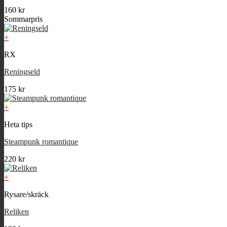
160
kr
Sommarpris
+
RX
Reningseld
175
kr
+
Heta tips
Steampunk romantique
220
kr
+
Rysare/skräck
Reliken