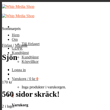
Skip
to
content
Sommarpris
Hem
Om
Till förlaget
Förlag
/
Miramir
GDPR
Kundtjänst
Sjön
Kundtjänst
Köpvillkor
Logga in
Varukorg /
0
kr
0
170
kr
Inga produkter i varukorgen.
560 sidor skräck!
0
Varukorg
2 i lager