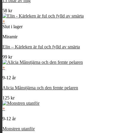
13 bitar av mig
58
kr
+
Slut i lager
Miramir
Elin – Kärleken är ful och fylld av smärta
99
kr
+
9-12 år
Alicia Månstjärna och den femte pelaren
125
kr
+
9-12 år
Monstren utanför