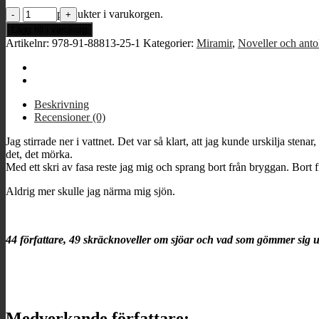
Sjön
Inga produkter i varukorgen.
mängd
Lägg till i varukorg
Artikelnr:
978-91-88813-25-1
Kategorier:
Miramir
,
Noveller och anto
Beskrivning
Recensioner (0)
Jag stirrade ner i vattnet. Det var så klart, att jag kunde urskilja ste
det, det mörka.
Med ett skri av fasa reste jag mig och sprang bort från bryggan. Bort f
Aldrig mer skulle jag närma mig sjön.
44 författare, 49 skräcknoveller om sjöar och vad som gömmer sig 
Medverkande författare: