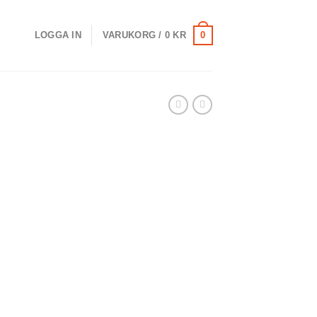
0
LOGGA IN
VARUKORG /
0
KR