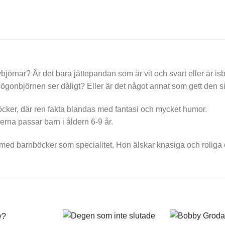
vbjörnar? Är det bara jättepandan som är vit och svart eller är i
gonbjörnen ser dåligt? Eller är det något annat som gett den s
öcker, där ren fakta blandas med fantasi och mycket humor.
erna passar barn i åldern 6-9 år.
ör med barnböcker som specialitet. Hon älskar knasiga och roliga de
+
+