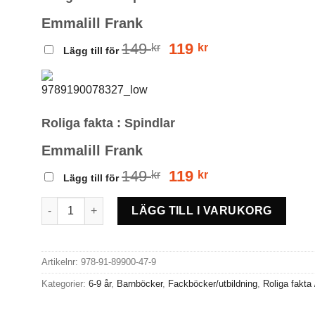
Emmalill Frank
Det
Det
149
119
kr
kr
Lägg till för
ursprungliga
nuvarande
priset
priset
var:
är:
149 kr.
119 kr.
Roliga fakta : Spindlar
Emmalill Frank
Det
Det
149
119
kr
kr
Lägg till för
ursprungliga
nuvarande
priset
priset
Roliga fakta : Björnar mängd
LÄGG TILL I VARUKORG
var:
är:
149 kr.
119 kr.
Artikelnr:
978-91-89900-47-9
Kategorier:
6-9 år
,
Barnböcker
,
Fackböcker/utbildning
,
Roliga fakta