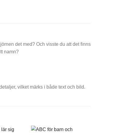
sbjörnen det med? Och visste du att det finns
itt namn?
taljer, vilket märks i både text och bild.
+
+