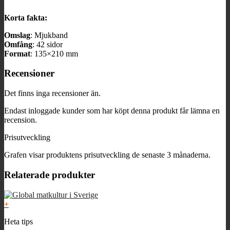
Korta fakta:
Omslag
: Mjukband
Omfång
: 42 sidor
Format
: 135×210 mm
Recensioner
Det finns inga recensioner än.
Endast inloggade kunder som har köpt denna produkt får lämna en
recension.
Prisutveckling
Grafen visar produktens prisutveckling de senaste 3 månaderna.
Relaterade produkter
+
Heta tips