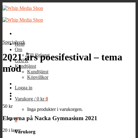
Skip
to
content
Specialverk
Hem
Om
2021 års poesifestival – tema
Till förlaget
GDPR
mod
Kundtjänst
Kundtjänst
Köpvillkor
Logga in
Varukorg /
0
kr
0
50
kr
Inga produkter i varukorgen.
Eleverna på Nacka Gymnasium 2021
0
20 i lager
Varukorg