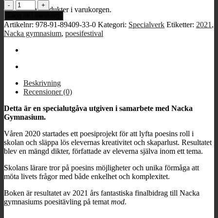
2021
Inga produkter i varukorgen.
års
Lägg till i varukorg
poesifestival
Artikelnr:
978-91-89409-33-0
Kategori:
Specialverk
Etiketter:
2021
,
–
Nacka gymnasium
,
poesifestival
tema
mod
mängd
Beskrivning
Recensioner (0)
Detta är en specialutgåva utgiven i samarbete med Nacka
Gymnasium.
Våren 2020 startades ett poesiprojekt för att lyfta poesins roll i
skolan och släppa lös elevernas kreativitet och skaparlust. Resultatet
blev en mängd dikter, författade av eleverna själva inom ett tema.
Skolans lärare tror på poesins möjligheter och unika förmåga att
möta livets frågor med både enkelhet och komplexitet.
Boken är resultatet av 2021 års fantastiska finalbidrag till Nacka
gymnasiums poesitävling på temat
mod
.