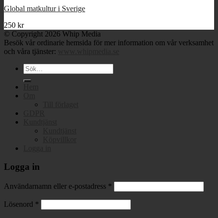
Global matkultur i Sverige
250
kr
© Copyright 2026 Whip Media
Besök vår ordinarie hemsida för mer information om vår verksamhet
och våra tjänster:
www.whipmedia.se
Sök
efter:
Hem
Om
Till förlaget
GDPR
Kundtjänst
Kundtjänst
Köpvillkor
Logga in
Logga in
Användarnamn eller e-postadress
*
Lösenord
*