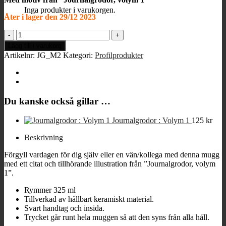
Inga produkter i varukorgen.
Åter i lager den 29/12 2023
Mugg
”Avbitartång”
Lägg till i varukorg
från
Artikelnr:
JG_M2
Kategori:
Profilprodukter
Journalgrodor
mängd
Du kanske också gillar …
Journalgrodor : Volym 1
125
kr
Beskrivning
Förgyll vardagen för dig själv eller en vän/kollega med denna mugg
med ett citat och tillhörande illustration från ”Journalgrodor, volym
1”.
Rymmer 325 ml
Tillverkad av hållbart keramiskt material.
Svart handtag och insida.
Trycket går runt hela muggen så att den syns från alla håll.