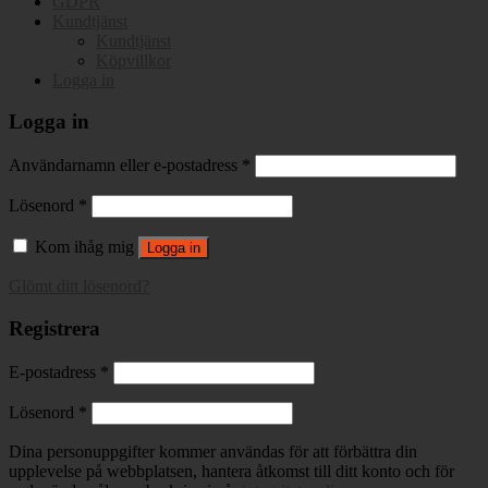
GDPR
Kundtjänst
Kundtjänst
Köpvillkor
Logga in
Logga in
Användarnamn eller e-postadress
*
Lösenord
*
Kom ihåg mig
Logga in
Glömt ditt lösenord?
Registrera
E-postadress
*
Lösenord
*
Dina personuppgifter kommer användas för att förbättra din
upplevelse på webbplatsen, hantera åtkomst till ditt konto och för