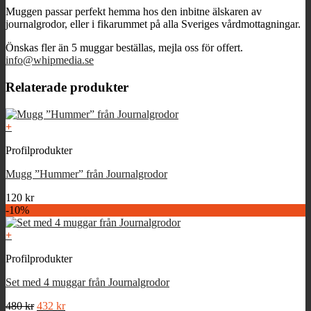
Muggen passar perfekt hemma hos den inbitne älskaren av
journalgrodor, eller i fikarummet på alla Sveriges vårdmottagningar.
Önskas fler än 5 muggar beställas, mejla oss för offert.
info@whipmedia.se
Relaterade produkter
+
Profilprodukter
Mugg ”Hummer” från Journalgrodor
120
kr
-10%
+
Profilprodukter
Set med 4 muggar från Journalgrodor
Det
Det
480
kr
432
kr