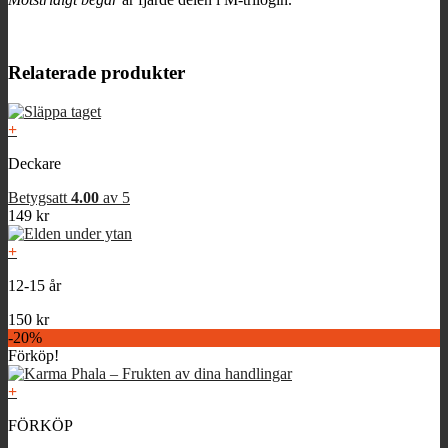
Relaterade produkter
+
Deckare
Betygsatt
4.00
av 5
149
kr
+
12-15 år
150
kr
-20%
Förköp!
+
FÖRKÖP