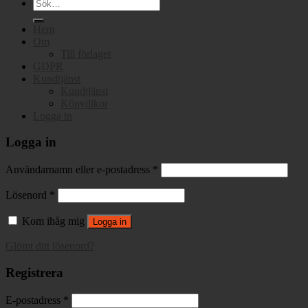
Sök
efter:
Hem
Om
Till förlaget
GDPR
Kundtjänst
Kundtjänst
Köpvillkor
Logga in
Logga in
Användarnamn eller e-postadress
*
Lösenord
*
Kom ihåg mig
Logga in
Glömt ditt lösenord?
Registrera
E-postadress
*