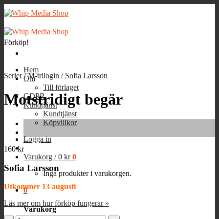
Skip
to
content
Förköp!
Hem
Serier
/
M-trilogin / Sofia Larsson
Om
Till förlaget
Motstridigt begär
GDPR
Kundtjänst
Kundtjänst
Köpvillkor
Logga in
160
kr
Varukorg /
0
kr
0
Sofia Larsson
Inga produkter i varukorgen.
Utkommer 13 augusti
0
Läs mer om hur förköp fungerar »
Varukorg