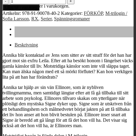
Motstridigt
begär
Inga produkter i varukorgen.
Lägg till i varukorg
mängd
Artikelnr:
978-91-90078-40-2
Kategorier:
FÖRKÖP
,
M-trilogin /
Sofia Larsson
,
RX
,
Serier
,
Spänningsromaner
Beskrivning
Annika blir kontaktad av Jens som sitter av sitt straff för det han har
gjort mot sin exfru Leila. Efter att ha besökt honom i fängelset väcks
gamla känslor till liv. Motstridiga känslor som inte vill släppa taget.
Kan man älska någon med ett så mörkt förflutet? Kan hon verkligen
lita på att han har förändrats?
Annika tar hjälp av sin vän Ellinore, som är nybliven
tvillingmamma, men samtidigt längtar efter att få gå tillbaka till sitt
arbete som psykolog. Ellinores tillvaro skakas om ytterligare när
plötsligt den mystiska Signe dyker upp. Signe som är utskriven från
ett behandlingshem och målmedvetet börjat jakten på att få tillbaka
det liv hon anser att hon blivit bestulen på. Ellinore inser snart att
Signe är beredd att gå långt för att få det hon vill ha. Det visar sig
också att det hon vill ha, är Ellinores man.
Motstridigt begär
är fjärde delen i M-trilogin.