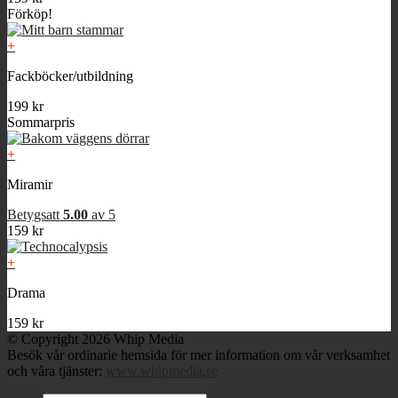
Förköp!
+
Fackböcker/utbildning
199
kr
Sommarpris
+
Miramir
Betygsatt
5.00
av 5
159
kr
+
Drama
159
kr
© Copyright 2026 Whip Media
Besök vår ordinarie hemsida för mer information om vår verksamhet
och våra tjänster:
www.whipmedia.se