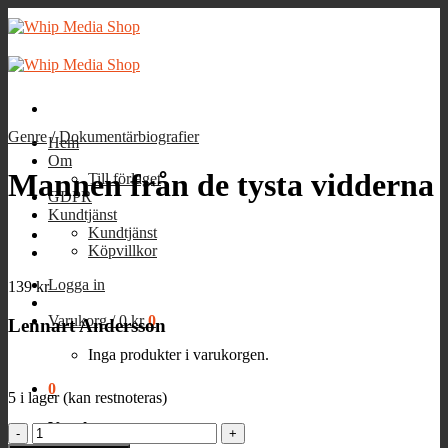
Skip
to
content
Genre
/
Dokumentärbiografier
Hem
Om
Mannen från de tysta vidderna
Till förlaget
GDPR
Kundtjänst
Kundtjänst
Köpvillkor
Logga in
139
kr
Varukorg /
0
kr
0
Lennart Andersson
Inga produkter i varukorgen.
0
5 i lager (kan restnoteras)
Varukorg
Mannen