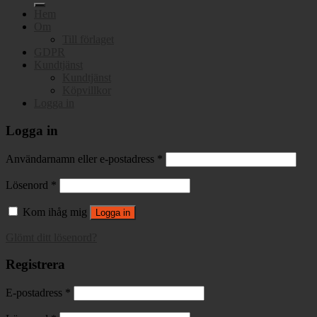
Hem
Om
Till förlaget
GDPR
Kundtjänst
Kundtjänst
Köpvillkor
Logga in
Logga in
Användarnamn eller e-postadress
*
Lösenord
*
Kom ihåg mig
Logga in
Glömt ditt lösenord?
Registrera
E-postadress
*