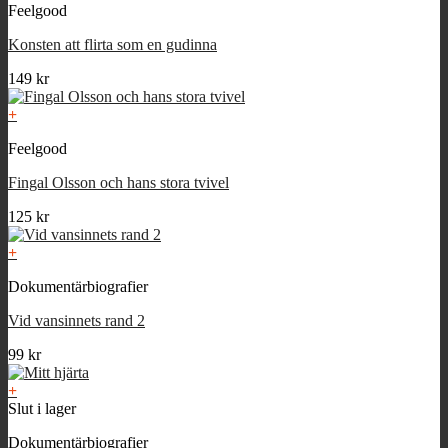
Feelgood
Konsten att flirta som en gudinna
149
kr
+
Feelgood
Fingal Olsson och hans stora tvivel
125
kr
+
Dokumentärbiografier
Vid vansinnets rand 2
99
kr
+
Slut i lager
Dokumentärbiografier