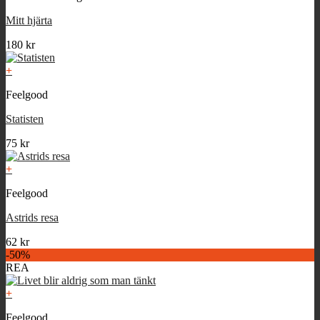
Mitt hjärta
180
kr
+
Feelgood
Statisten
75
kr
+
Feelgood
Astrids resa
62
kr
-50%
REA
+
Feelgood