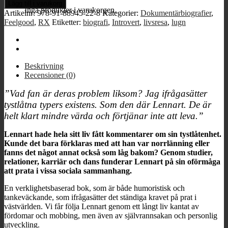
från
Lägg till i varukorg
de
Inga produkter i varukorgen.
Artikelnr:
978-91-88945-22-8
Kategorier:
Dokumentärbiografier
,
tysta
Feelgood
,
RX
Etiketter:
biografi
,
Introvert
,
livsresa
,
lugn
vidderna
mängd
Beskrivning
Recensioner (0)
”Vad fan är deras problem liksom? Jag ifrågasätter
tystlåtna typers existens. Som den där Lennart. De är
helt klart mindre värda och förtjänar inte att leva.”
Lennart hade hela sitt liv fått kommentarer om sin tystlåtenhet.
Kunde det bara förklaras med att han var norrlänning eller
fanns det något annat också som låg bakom? Genom studier,
relationer, karriär och dans funderar Lennart på sin oförmåga
att prata i vissa sociala sammanhang.
En verklighetsbaserad bok, som är både humoristisk och
tankeväckande, som ifrågasätter det ständiga kravet på prat i
västvärlden. Vi får följa Lennart genom ett långt liv kantat av
fördomar och mobbing, men även av självrannsakan och personlig
utveckling.