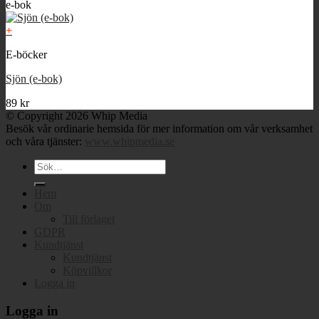
e-bok
+
E-böcker
Sjön (e-bok)
89
kr
© Copyright 2026 Whip Media
Besök vår ordinarie hemsida för mer information om vår verksamhet
och våra tjänster:
www.whipmedia.se
Sök
efter:
Hem
Om
Till förlaget
GDPR
Kundtjänst
Kundtjänst
Köpvillkor
Logga in
Logga in