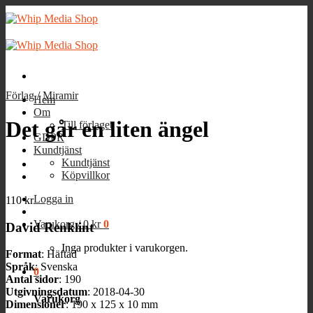
Skip
to
content
Förlag
/
Miramir
Hem
Om
Det går en liten ängel
Till förlaget
GDPR
Kundtjänst
Kundtjänst
Köpvillkor
Logga in
110
kr
Varukorg /
0
kr
0
David Renklint
Inga produkter i varukorgen.
Format
: Häftad
Språk
: Svenska
0
Antal sidor
: 190
Utgivningsdatum
: 2018-04-30
Varukorg
Dimensioner
: 190 x 125 x 10 mm