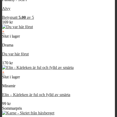
Alvy
Betygsatt
5.00
av 5
169
kr
+
Slut i lager
Drama
Du var här förut
170
kr
+
Slut i lager
Miramir
Elin – Kärleken är ful och fylld av smärta
99
kr
Sommarpris