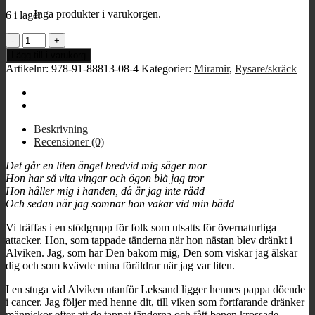
Inga produkter i varukorgen.
6 i lager
Det
går
Lägg till i varukorg
en
Artikelnr:
978-91-88813-08-4
Kategorier:
Miramir
,
Rysare/skräck
liten
ängel
mängd
Beskrivning
Recensioner (0)
Det går en liten ängel bredvid mig säger mor
Hon har så vita vingar och ögon blå jag tror
Hon håller mig i handen, då är jag inte rädd
Och sedan när jag somnar hon vakar vid min bädd
Vi träffas i en stödgrupp för folk som utsatts för övernaturliga
attacker. Hon, som tappade tänderna när hon nästan blev dränkt i
Alviken. Jag, som har Den bakom mig, Den som viskar jag älskar
dig och som kvävde mina föräldrar när jag var liten.
I en stuga vid Alviken utanför Leksand ligger hennes pappa döende
i cancer. Jag följer med henne dit, till viken som fortfarande dränker
människor efter att de tappat tänderna och fått benen krossade.