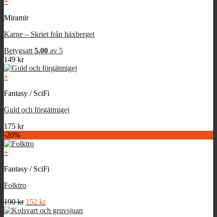
+
Miramir
Karne – Skriet från häxberget
Betygsatt
5.00
av 5
149
kr
+
Fantasy / SciFi
Guld och förgätmigej
175
kr
-20%
+
Fantasy / SciFi
Folktro
Det
Det
190
kr
152
kr
ursprungliga
nuvarande