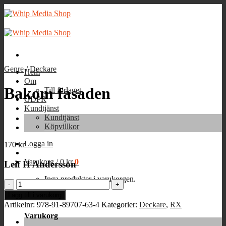
Skip
to
content
Genre
/
Deckare
Hem
Om
Bakom fasaden
Till förlaget
GDPR
Kundtjänst
Kundtjänst
Köpvillkor
Logga in
170
kr
Varukorg /
0
kr
0
Leif H Andersson
Inga produkter i varukorgen.
Bakom
fasaden
Lägg till i varukorg
0
mängd
Artikelnr:
978-91-89707-63-4
Kategorier:
Deckare
,
RX
Varukorg