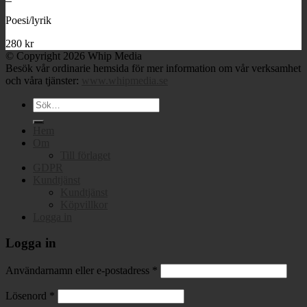
Poesi/lyrik
280
kr
© Copyright 2026 Whip Media
Besök vår ordinarie hemsida för mer information om vår verksamhet
och våra tjänster:
www.whipmedia.se
Sök
efter:
Hem
Om
Till förlaget
GDPR
Kundtjänst
Kundtjänst
Köpvillkor
Logga in
Logga in
Användarnamn eller e-postadress
*
Lösenord
*