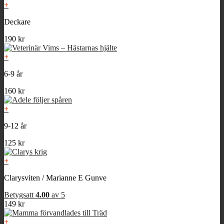
+
Deckare
190
kr
+
6-9 år
160
kr
+
9-12 år
125
kr
+
Clarysviten / Marianne E Gunve
Betygsatt
4.00
av 5
149
kr
+