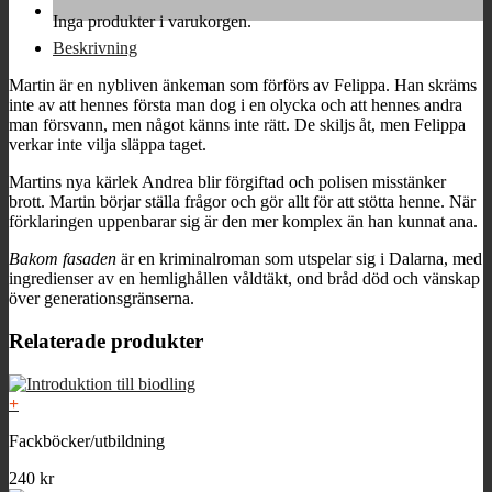
Inga produkter i varukorgen.
Beskrivning
Martin är en nybliven änkeman som förförs av Felippa. Han skräms
inte av att hennes första man dog i en olycka och att hennes andra
man försvann, men något känns inte rätt. De skiljs åt, men Felippa
verkar inte vilja släppa taget.
Martins nya kärlek Andrea blir förgiftad och polisen misstänker
brott. Martin börjar ställa frågor och gör allt för att stötta henne. När
förklaringen uppenbarar sig är den mer komplex än han kunnat ana.
Bakom fasaden
är en kriminalroman som utspelar sig i Dalarna, med
ingredienser av en hemlighållen våldtäkt, ond bråd död och vänskap
över generationsgränserna.
Relaterade produkter
+
Fackböcker/utbildning
240
kr