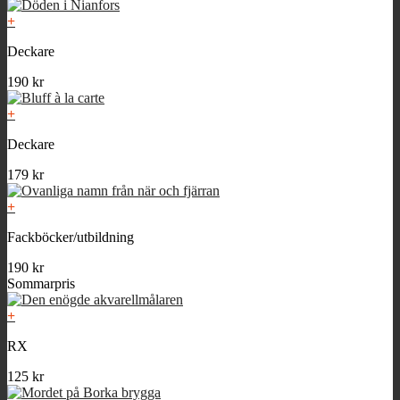
+
Deckare
190
kr
+
Deckare
179
kr
+
Fackböcker/utbildning
190
kr
Sommarpris
+
RX
125
kr