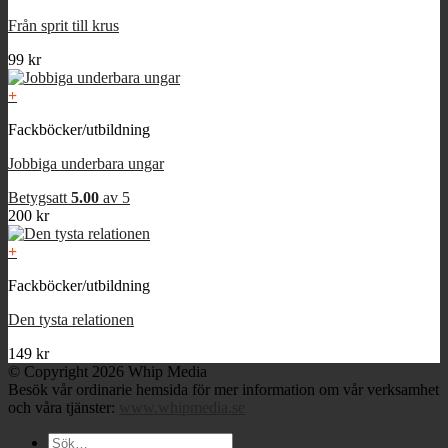
Från sprit till krus
99
kr
+
Fackböcker/utbildning
Jobbiga underbara ungar
Betygsatt
5.00
av 5
200
kr
+
Fackböcker/utbildning
Den tysta relationen
149
kr
© Copyright 2026 Whip Media
Besök vår ordinarie hemsida för mer information om vår verksamhet
och våra tjänster:
www.whipmedia.se
Sök