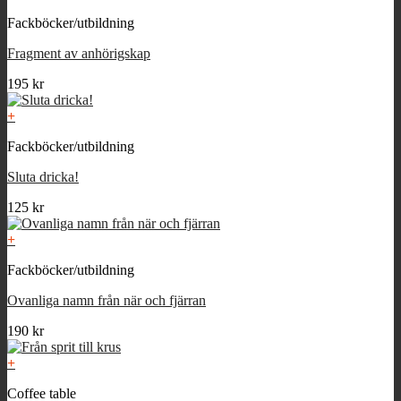
Fackböcker/utbildning
Fragment av anhörigskap
195
kr
+
Fackböcker/utbildning
Sluta dricka!
125
kr
+
Fackböcker/utbildning
Ovanliga namn från när och fjärran
190
kr
+
Coffee table