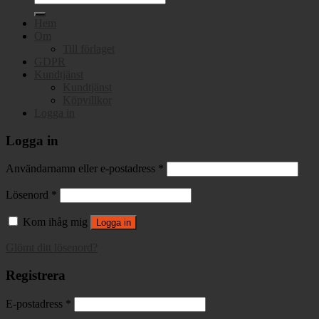
efter:
Hem
Om
Till förlaget
GDPR
Kundtjänst
Kundtjänst
Köpvillkor
Logga in
Logga in
Användarnamn eller e-postadress
*
Lösenord
*
Kom ihåg mig
Logga in
Glömt ditt lösenord?
Registrera
E-postadress
*