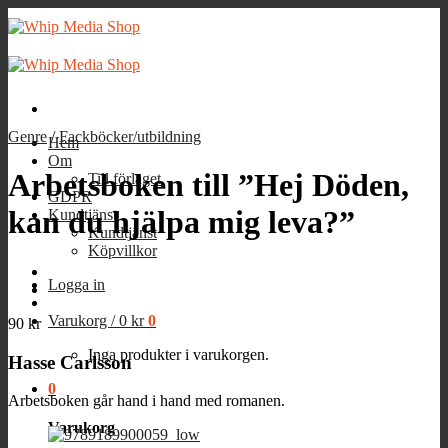
Skip
to
content
Genre
/
Fackböcker/utbildning
Hem
Om
Arbetsboken till ”Hej Döden,
Till förlaget
GDPR
kan du hjälpa mig leva?”
Kundtjänst
Kundtjänst
Köpvillkor
Logga in
Varukorg /
0
kr
0
90
kr
Inga produkter i varukorgen.
Hasse Carlsson
0
Arbetsboken går hand i hand med romanen.
Varukorg