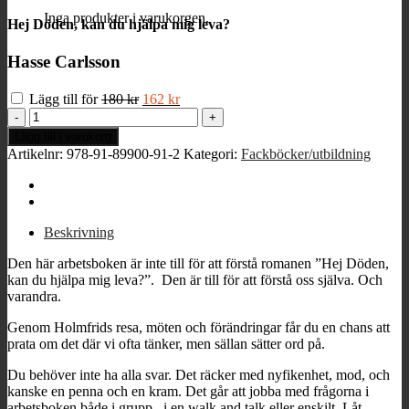
Inga produkter i varukorgen.
Hej Döden, kan du hjälpa mig leva?
Hasse Carlsson
Det
Det
Lägg till för
180
kr
162
kr
ursprungliga
nuvarande
Arbetsboken
priset
priset
till
Lägg till i varukorg
var:
är:
"Hej
Artikelnr:
978-91-89900-91-2
Kategori:
Fackböcker/utbildning
180 kr.
162 kr.
Döden,
kan
du
hjälpa
mig
Beskrivning
leva?"
mängd
Den här arbetsboken är inte till för att förstå romanen ”Hej Döden,
kan du hjälpa mig leva?”. Den är till för att förstå oss själva. Och
varandra.
Genom Holmfrids resa, möten och förändringar får du en chans att
prata om det där vi ofta tänker, men sällan sätter ord på.
Du behöver inte ha alla svar. Det räcker med nyfikenhet, mod, och
kanske en penna och en kram. Det går att jobba med frågorna i
arbetsboken både i grupp, i en walk and talk eller enskilt. Låt