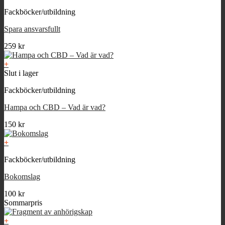
130 kr
alternativen
Fackböcker/utbildning
kan
väljas
Spara ansvarsfullt
på
produktsidan
259
kr
+
Slut i lager
Fackböcker/utbildning
Hampa och CBD – Vad är vad?
150
kr
+
Fackböcker/utbildning
Bokomslag
100
kr
Sommarpris
+