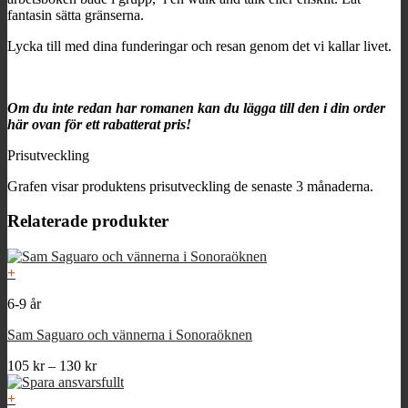
fantasin sätta gränserna.
Lycka till med dina funderingar och resan genom det vi kallar livet.
Om du inte redan har romanen kan du lägga till den i din order
här ovan för ett rabatterat pris!
Prisutveckling
Grafen visar produktens prisutveckling de senaste 3 månaderna.
Relaterade produkter
+
Den
6-9 år
här
produkten
Sam Saguaro och vännerna i Sonoraöknen
har
flera
Prisintervall:
105
kr
–
130
kr
varianter.
105 kr
De
till
+
olika