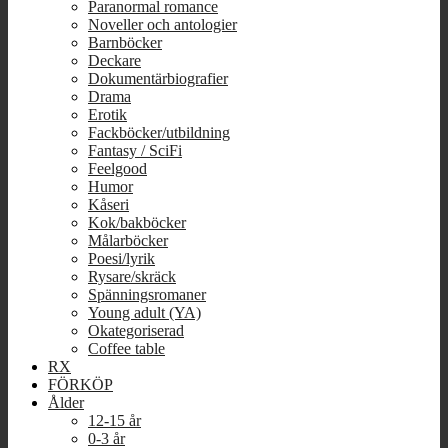
Paranormal romance
Noveller och antologier
Barnböcker
Deckare
Dokumentärbiografier
Drama
Erotik
Fackböcker/utbildning
Fantasy / SciFi
Feelgood
Humor
Kåseri
Kok/bakböcker
Målarböcker
Poesi/lyrik
Rysare/skräck
Spänningsromaner
Young adult (YA)
Okategoriserad
Coffee table
RX
FÖRKÖP
Ålder
12-15 år
0-3 år