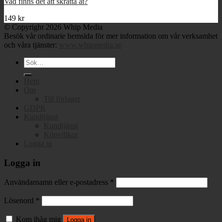
Vad finns det att skratta åt?
149
kr
© Copyright 2026 Whip Media
Besök vår ordinarie hemsida för mer information om vår verksamhet
och våra tjänster:
www.whipmedia.se
Sök
efter:
Hem
Om
Till förlaget
GDPR
Kundtjänst
Kundtjänst
Köpvillkor
Logga in
Logga in
Användarnamn eller e-postadress
*
Lösenord
*
Kom ihåg mig
Logga in