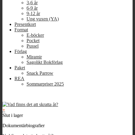
3-6 år
6-9 år
9-12 år
Ung vuxen (YA)
Presentkort
Format
E-böcker
Pocket
Pussel
Förlag
Miramir
Sagolikt Bokförlag
Paket
Snack Parrow
REA
Sommarpriser 2025
+
Slut i lager
Dokumentärbiografier