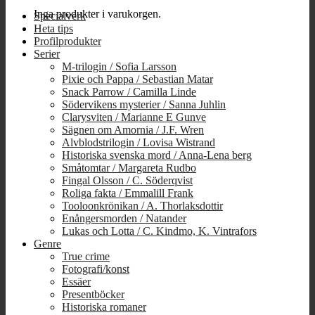
Inga produkter i varukorgen.
Specialverk
Heta tips
Profilprodukter
Serier
M-trilogin / Sofia Larsson
Pixie och Pappa / Sebastian Matar
Snack Parrow / Camilla Linde
Södervikens mysterier / Sanna Juhlin
Clarysviten / Marianne E Gunve
Sägnen om Amornia / J.F. Wren
Alvblodstrilogin / Lovisa Wistrand
Historiska svenska mord / Anna-Lena berg
Småtomtar / Margareta Rudbo
Fingal Olsson / C. Söderqvist
Roliga fakta / Emmalill Frank
Tooloonkrönikan / A. Thorlaksdottir
Enångersmorden / Natander
Lukas och Lotta / C. Kindmo, K. Vintrafors
Genre
True crime
Fotografi/konst
Essäer
Presentböcker
Historiska romaner