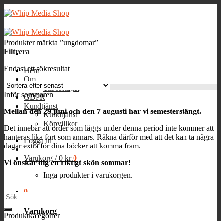
Skip
to
content
Produkter märkta ”ungdomar”
Filtrera
Endast ett sökresultat
Hem
Om
Till förlaget
Inför sommaren
GDPR
Kundtjänst
Mellan den 29 juni och den 7 augusti har vi semesterstängt.
Kundtjänst
Köpvillkor
Det innebär att order som läggs under denna period inte kommer att
hanteras lika fort som annars. Räkna därför med att det kan ta några
Logga in
dagar extra för dina böcker att komma fram.
Varukorg /
0
kr
0
Vi önskar dig en riktigt skön sommar!
Inga produkter i varukorgen.
0
Sök
efter:
Varukorg
Produktkategorier