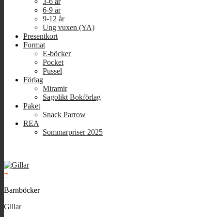
3-6 år
6-9 år
9-12 år
Ung vuxen (YA)
Presentkort
Format
E-böcker
Pocket
Pussel
Förlag
Miramir
Sagolikt Bokförlag
Paket
Snack Parrow
REA
Sommarpriser 2025
+
Barnböcker
Gillar