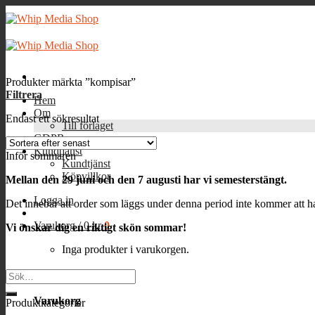
Skip
to
content
Produkter märkta ”kompisar”
Filtrera
Hem
Om
Endast ett sökresultat
Till förlaget
GDPR
Kundtjänst
Inför sommaren
Kundtjänst
Köpvillkor
Mellan den 29 juni och den 7 augusti har vi semesterstängt.
Logga in
Det innebär att order som läggs under denna period inte kommer att ha
Varukorg /
0
kr
0
Vi önskar dig en riktigt skön sommar!
Inga produkter i varukorgen.
0
Sök
efter:
Varukorg
Produktkategorier