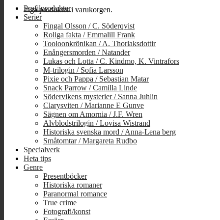
Profilprodukter
Inga produkter i varukorgen.
Serier
Fingal Olsson / C. Söderqvist
Roliga fakta / Emmalill Frank
Tooloonkrönikan / A. Thorlaksdottir
Enångersmorden / Natander
Lukas och Lotta / C. Kindmo, K. Vintrafors
M-trilogin / Sofia Larsson
Pixie och Pappa / Sebastian Matar
Snack Parrow / Camilla Linde
Södervikens mysterier / Sanna Juhlin
Clarysviten / Marianne E Gunve
Sägnen om Amornia / J.F. Wren
Alvblodstrilogin / Lovisa Wistrand
Historiska svenska mord / Anna-Lena berg
Småtomtar / Margareta Rudbo
Specialverk
Heta tips
Genre
Presentböcker
Historiska romaner
Paranormal romance
True crime
Fotografi/konst