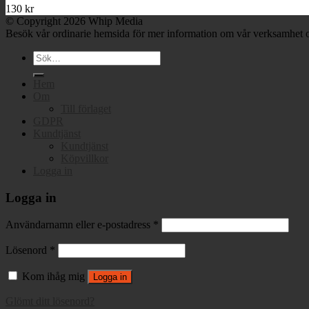
130
kr
© Copyright 2026 Whip Media
Besök vår ordinarie hemsida för mer information om vår verksamhet o
Sök
efter:
Hem
Om
Till förlaget
GDPR
Kundtjänst
Kundtjänst
Köpvillkor
Logga in
Logga in
Användarnamn eller e-postadress
*
Lösenord
*
Kom ihåg mig
Logga in
Glömt ditt lösenord?