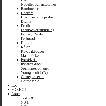
Essäer
Noveller och antologier
Barnböcker
Deckare
Dokumentärbiografier
Drama
Erotik
Fackböcker/utbildning
Fantasy / SciFi
Feelgood
Humor
Kåseri
Kok/bakböcker
Målarböcker
Poesi/lyrik
Rysare/skräck
Spänningsromaner
Young adult (YA)
Okategoriserad
Coffee table
RX
FÖRKÖP
Ålder
12-15 år
0-3 år