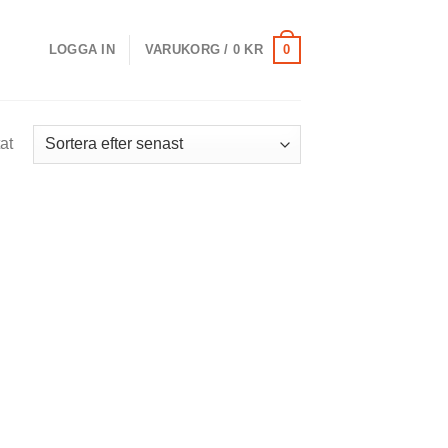
0
LOGGA IN
VARUKORG /
0
KR
at