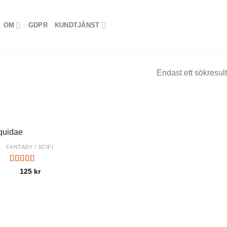
OM
GDPR
KUNDTJÄNST
Endast ett sökresult
FANTASY / SCIFI
Betygsatt
125
kr
5.00
av 5