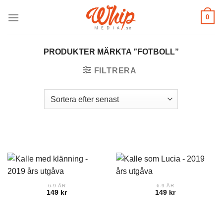
Skip
0
to
content
PRODUKTER MÄRKTA ”FOTBOLL”
FILTRERA
6-9 ÅR
6-9 ÅR
149
kr
149
kr