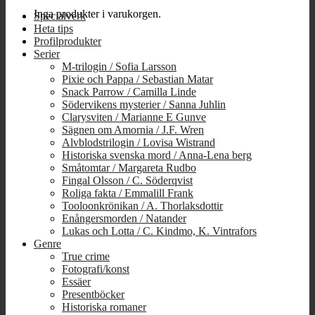
Inga produkter i varukorgen.
Specialverk
Heta tips
Profilprodukter
Serier
M-trilogin / Sofia Larsson
Pixie och Pappa / Sebastian Matar
Snack Parrow / Camilla Linde
Södervikens mysterier / Sanna Juhlin
Clarysviten / Marianne E Gunve
Sägnen om Amornia / J.F. Wren
Alvblodstrilogin / Lovisa Wistrand
Historiska svenska mord / Anna-Lena berg
Småtomtar / Margareta Rudbo
Fingal Olsson / C. Söderqvist
Roliga fakta / Emmalill Frank
Tooloonkrönikan / A. Thorlaksdottir
Enångersmorden / Natander
Lukas och Lotta / C. Kindmo, K. Vintrafors
Genre
True crime
Fotografi/konst
Essäer
Presentböcker
Historiska romaner