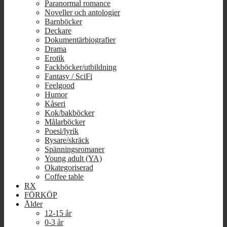
Paranormal romance
Noveller och antologier
Barnböcker
Deckare
Dokumentärbiografier
Drama
Erotik
Fackböcker/utbildning
Fantasy / SciFi
Feelgood
Humor
Kåseri
Kok/bakböcker
Målarböcker
Poesi/lyrik
Rysare/skräck
Spänningsromaner
Young adult (YA)
Okategoriserad
Coffee table
RX
FÖRKÖP
Ålder
12-15 år
0-3 år