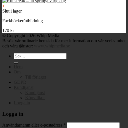
+
Slut i lager
Fackböcker/utbildning
170
kr
© Copyright 2026 Whip Media
Besök vår ordinarie hemsida för mer information om vår verksamhet
och våra tjänster:
www.whipmedia.se
Sök
efter:
Hem
Om
Till förlaget
GDPR
Kundtjänst
Kundtjänst
Köpvillkor
Logga in
Logga in
Användarnamn eller e-postadress
*