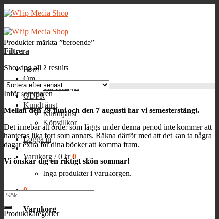
Skip
to
content
Produkter märkta ”beroende”
Filtrera
Showing all 2 results
Hem
Om
Till förlaget
Inför sommaren
GDPR
Kundtjänst
Mellan den 29 juni och den 7 augusti har vi semesterstängt.
Kundtjänst
Köpvillkor
Det innebär att order som läggs under denna period inte kommer att
hanteras lika fort som annars. Räkna därför med att det kan ta några
Logga in
dagar extra för dina böcker att komma fram.
Varukorg /
0
kr
0
Vi önskar dig en riktigt skön sommar!
Inga produkter i varukorgen.
0
Sök
efter:
Varukorg
Produktkategorier