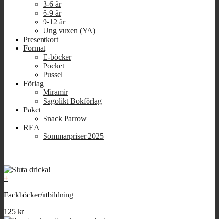
3-6 år
6-9 år
9-12 år
Ung vuxen (YA)
Presentkort
Format
E-böcker
Pocket
Pussel
Förlag
Miramir
Sagolikt Bokförlag
Paket
Snack Parrow
REA
Sommarpriser 2025
+
Fackböcker/utbildning
125
kr